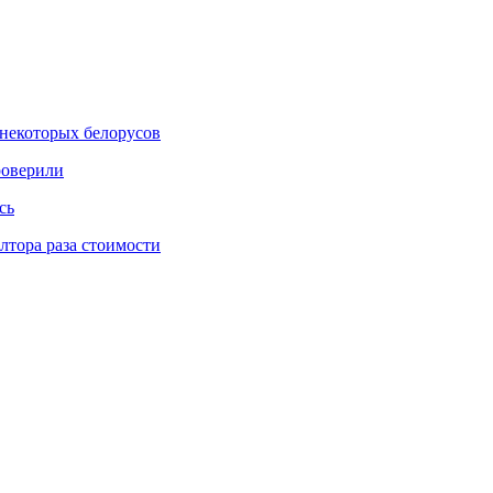
некоторых белорусов
роверили
сь
тора раза стоимости