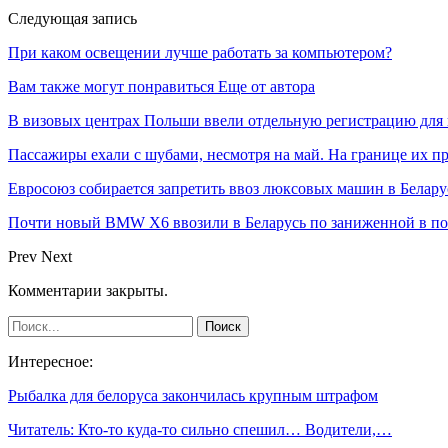
Следующая запись
При каком освещении лучше работать за компьютером?
Вам также могут понравиться
Еще от автора
В визовых центрах Польши ввели отдельную регистрацию для 
Пассажиры ехали с шубами, несмотря на май. На границе их п
Евросоюз собирается запретить ввоз люксовых машин в Белару
Почти новый BMW X6 ввозили в Беларусь по заниженной в пол
Prev
Next
Комментарии закрыты.
Интересное:
Рыбалка для белоруса закончилась крупным штрафом
Читатель: Кто-то куда-то сильно спешил… Водители,…