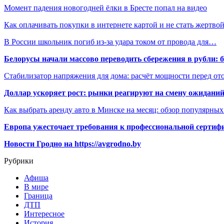
Момент падения новогодней ёлки в Бресте попал на видео
Как оплачивать покупки в интернете картой и не стать жертв
В России школьник погиб из-за удара током от провода для…
Белорусы начали массово переводить сбережения в рубли: 
Стабилизатор напряжения для дома: расчёт мощности перед о
Доллар ускоряет рост: рынки реагируют на смену ожиданий
Как выбрать аренду авто в Минске на месяц: обзор популярны
Европа ужесточает требования к профессиональной сертифи
Новости Гродно на https://avgrodno.by
Рубрики
Афиша
В мире
Граница
ДТП
Интересное
История