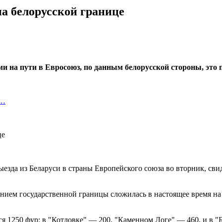
на белорусской границе
на пути в Евросоюз, по данным белорусской стороны, это п
я…
ыезда из Беларуси в страны Европейского союза во вторник, св
нием государственной границы сложилась в настоящее время на 
ся 1250 фур: в "Котловке" — 200, "Каменном Логе" — 460, и в "