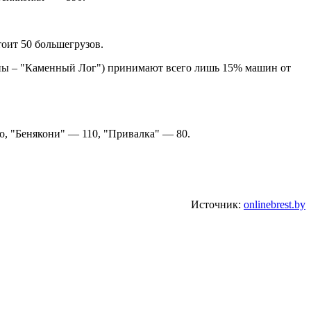
оит 50 большегрузов.
оны – "Каменный Лог") принимают всего лишь 15% машин от
то, "Бенякони" — 110, "Привалка" — 80.
Источник:
onlinebrest.by