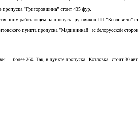
е пропуска "Григоровщина" стоит 435 фур.
ственном работающем на пропуск грузовиков ПП "Козловичи" ст
литовского пункта пропуска "Мядининкай" (с белорусской стор
вы — более 260. Так, в пункте пропуска "Котловка" стоит 30 ав