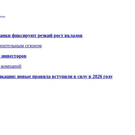
ой…
банки фиксируют резкий рост вкладов
топительным сезоном
 инвесторов
х компаний
кации: новые правила вступили в силу в 2026 году