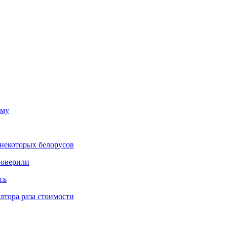
ему
некоторых белорусов
роверили
сь
тора раза стоимости