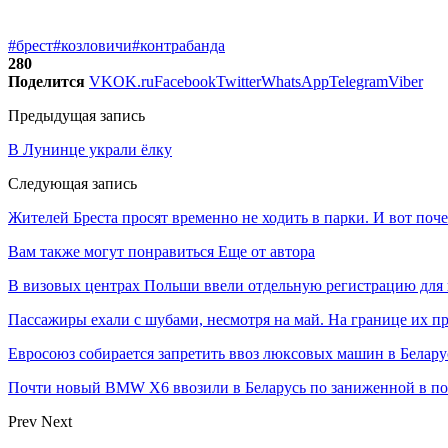
#брест
#козловичи
#контрабанда
280
Поделится
VK
OK.ru
Facebook
Twitter
WhatsApp
Telegram
Viber
Предыдущая запись
В Лунинце украли ёлку
Следующая запись
Жителей Бреста просят временно не ходить в парки. И вот поч
Вам также могут понравиться
Еще от автора
В визовых центрах Польши ввели отдельную регистрацию для 
Пассажиры ехали с шубами, несмотря на май. На границе их п
Евросоюз собирается запретить ввоз люксовых машин в Белару
Почти новый BMW X6 ввозили в Беларусь по заниженной в пол
Prev
Next