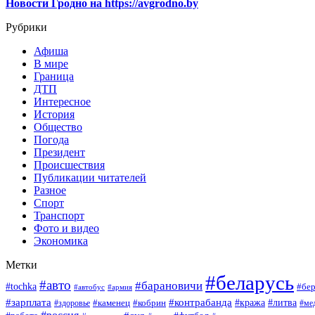
Новости Гродно на https://avgrodno.by
Рубрики
Афиша
В мире
Граница
ДТП
Интересное
История
Общество
Погода
Президент
Происшествия
Публикации читателей
Разное
Спорт
Транспорт
Фото и видео
Экономика
Метки
#беларусь
#авто
#барановичи
#tochka
#бер
#автобус
#армия
#зарплата
#контрабанда
#кража
#литва
#каменец
#кобрин
#ме
#здоровье