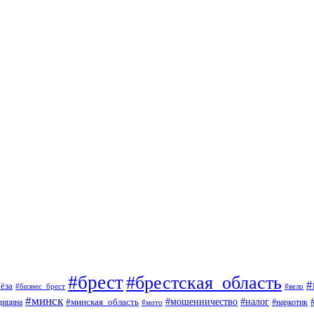
#брест
#брестская_область
#
ёза
#вело
#бизнес_брест
#минск
#мошенничество
#минская_область
#налог
дицина
#мото
#наркотик