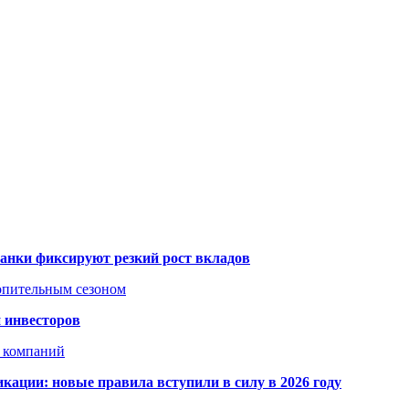
банки фиксируют резкий рост вкладов
топительным сезоном
 инвесторов
х компаний
кации: новые правила вступили в силу в 2026 году