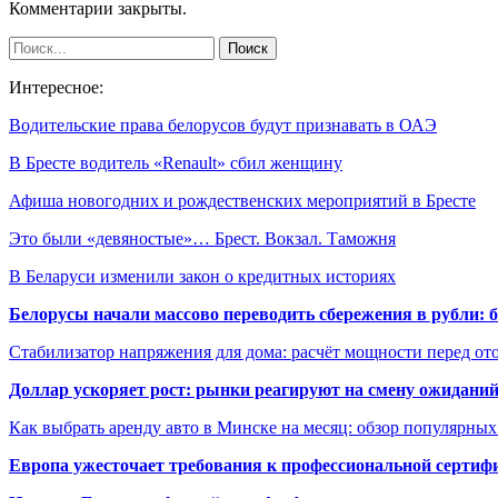
Комментарии закрыты.
Интересное:
Водительские права белорусов будут признавать в ОАЭ
В Бресте водитель «Renault» сбил женщину
Афиша новогодних и рождественских мероприятий в Бресте
Это были «девяностые»… Брест. Вокзал. Таможня
В Беларуси изменили закон о кредитных историях
Белорусы начали массово переводить сбережения в рубли: 
Стабилизатор напряжения для дома: расчёт мощности перед о
Доллар ускоряет рост: рынки реагируют на смену ожиданий
Как выбрать аренду авто в Минске на месяц: обзор популярны
Европа ужесточает требования к профессиональной сертифи