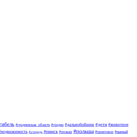
гибель
#дети
#животное
#дальнобойщик
#гродно
#гродненская_область
#польша
#недвижимость
#пинск
#пожар
#приговор
#пьяный
#очередь