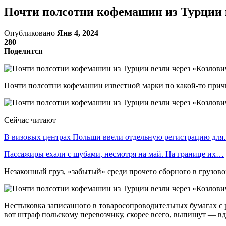
Почти полсотни кофемашин из Турции 
Опубликовано
Янв 4, 2024
280
Поделится
Почти полсотни кофемашин известной марки по какой-то причи
Сейчас читают
В визовых центрах Польши ввели отдельную регистрацию дл
Пассажиры ехали с шубами, несмотря на май. На границе их…
Незаконный груз, «забытый» среди прочего сборного в грузов
Нестыковка записанного в товаросопроводительных бумагах с
вот штраф польскому перевозчику, скорее всего, выпишут — 