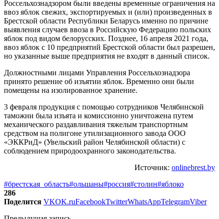
Россельхознадзором были введены временные ограничения на
ввоз яблок свежих, экспортируемых и (или) произведенных в
Брестской области Республики Беларусь именно по причине
выявления случаев ввоза в Российскую Федерацию польских
яблок под видом белорусских. Позднее, 16 апреля 2021 года,
ввоз яблок с 10 предприятий Брестской области был разрешен,
но указанные выше предприятия не входят в данный список.
Должностными лицами Управления Россельхознадзора
принято решение об изъятии яблок. Временно они были
помещены на изолированное хранение.
3 февраля продукция с помощью сотрудников Челябинской
таможни была изъята и комиссионно уничтожена путем
механического раздавливания тяжелым транспортным
средством на полигоне утилизационного завода ООО
«ЭККРиД» (Увельский район Челябинской области) с
соблюдением природоохранного законодательства.
Источник:
onlinebrest.by
#брестская_область
#ольшаны
#россия
#столин
#яблоко
286
Поделится
VK
OK.ru
Facebook
Twitter
WhatsApp
Telegram
Viber
Предыдущая запись