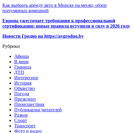
Как выбрать аренду авто в Минске на месяц: обзор
популярных компаний
Европа ужесточает требования к профессиональной
сертификации: новые правила вступили в силу в 2026 году
Новости Гродно на https://avgrodno.by
Рубрики
Афиша
В мире
Граница
ДТП
Интересное
История
Общество
Погода
Президент
Происшествия
Публикации читателей
Разное
Спорт
Транспорт
Фото и видео