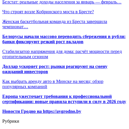
Белстат: реальные доходы населения за январь — февраль…
Что строят возле Кобринского моста в Бресте?
Женская баскетбольная команда из Бреста завершила
чемпионат…
Белорусы начали массово переводить сбережения в рубли:
банки фиксируют резкий рост вкладов
Стабилизатор напряжения для дома: расчёт мощности перед
отопительным сезоном
Доллар ускоряет рост: рынки реагируют на смену
ожиданий инвесторов
Как выбрать аренду авто в Минске на месяц: обзор
популярных компаний
Европа ужесточает требования к профессиональной
сертификации: новые правила вступили в силу в 2026 году
Новости Гродно на https://avgrodno.by
Рубрики