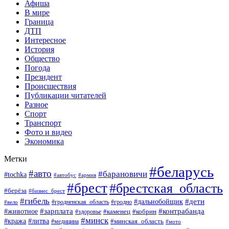
Афиша
В мире
Граница
ДТП
Интересное
История
Общество
Погода
Президент
Происшествия
Публикации читателей
Разное
Спорт
Транспорт
Фото и видео
Экономика
Метки
#беларусь
#авто
#барановичи
#tochka
#автобус
#армия
#брест
#брестская_область
#берёза
#бизнес_брест
#гибель
#дети
#дальнобойщик
#гродно
#вело
#гродненская_область
#зарплата
#животное
#контрабанда
#каменец
#кобрин
#здоровье
#минск
#кража
#литва
#минская_область
#медицина
#мото