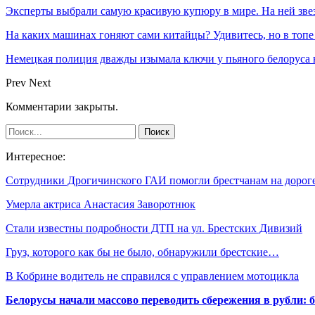
Эксперты выбрали самую красивую купюру в мире. На ней звез
На каких машинах гоняют сами китайцы? Удивитесь, но в топе
Немецкая полиция дважды изымала ключи у пьяного белоруса 
Prev
Next
Комментарии закрыты.
Интересное:
Сотрудники Дрогичинского ГАИ помогли брестчанам на дорог
Умерла актриса Анастасия Заворотнюк
Стали известны подробности ДТП на ул. Брестских Дивизий
Груз, которого как бы не было, обнаружили брестские…
В Кобрине водитель не справился с управлением мотоцикла
Белорусы начали массово переводить сбережения в рубли: 