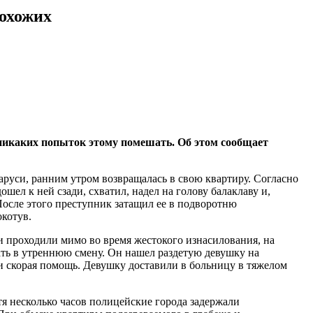
рохожих
никаких попыток этому помешать. Об этом сообщает
аруси, ранним утром возвращалась в свою квартиру. Согласно
ел к ней сзади, схватил, надел на голову балаклаву и,
После этого преступник затащил ее в подворотню
окотув.
и проходили мимо во время жестокого изнасилования, на
ть в утреннюю смену. Он нашел раздетую девушку на
 и скорая помощь. Девушку доставили в больницу в тяжелом
 несколько часов полицейские города задержали