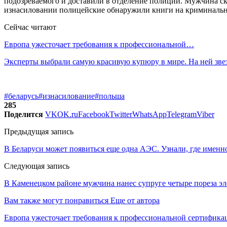
подозреваемого и доставили в отделение полиции. Мужчина скр
изнасиловании полицейские обнаружили книги на криминальн
Сейчас читают
Европа ужесточает требования к профессиональной…
Эксперты выбрали самую красивую купюру в мире. На ней зв
#беларусь
#изнасилование
#польша
285
Поделится
VK
OK.ru
Facebook
Twitter
WhatsApp
Telegram
Viber
Предыдущая запись
В Беларуси может появиться еще одна АЭС. Узнали, где именн
Следующая запись
В Каменецком районе мужчина нанес супруге четыре пореза э
Вам также могут понравиться
Еще от автора
Европа ужесточает требования к профессиональной сертифик