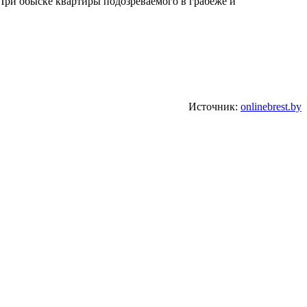
 При обыске квартиры подозреваемого в грабеже и
Источник:
onlinebrest.by