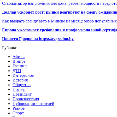
Стабилизатор напряжения для дома: расчёт мощности перед о
Доллар ускоряет рост: рынки реагируют на смену ожиданий
Как выбрать аренду авто в Минске на месяц: обзор популярны
Европа ужесточает требования к профессиональной сертифи
Новости Гродно на https://avgrodno.by
Рубрики
Афиша
В мире
Граница
ДТП
Интересное
История
Общество
Погода
Президент
Происшествия
Публикации читателей
Разное
Спорт