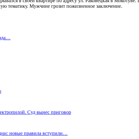
ывался в своей квартире по адресу ул. Раковецкая в Мокотуве.
ую тематику. Мужчине грозит пожизненное заключение.
езда…
о
лектропилой. Суд вынес приговор
ации: новые правила вступили…