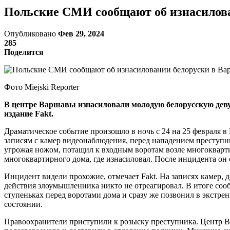
Польские СМИ сообщают об изнасилован
Опубликовано
Фев 29, 2024
285
Поделится
Фото Miejski Reporter
В центре Варшавы изнасиловали молодую белорусскую деву
издание Fakt.
Драматическое событие произошло в ночь с 24 на 25 февраля в
записям с камер видеонаблюдения, перед нападением преступник
угрожая ножом, потащил к входным воротам возле многокварти
многоквартирного дома, где изнасиловал. После инцидента он 
Инцидент видели прохожие, отмечает Fakt. На записях камер, 
действия злоумышленника никто не отреагировал. В итоге соо
ступеньках перед воротами дома и сразу же позвонил в экстр
состоянии.
Правоохранители приступили к розыску преступника. Центр В