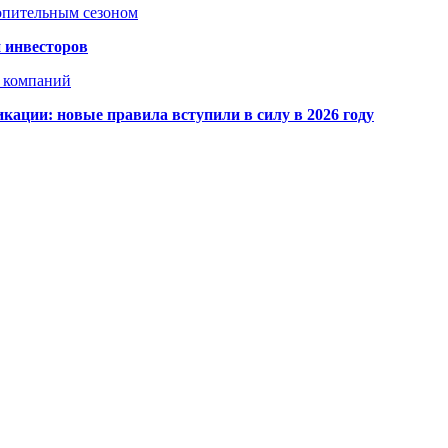
топительным сезоном
 инвесторов
х компаний
кации: новые правила вступили в силу в 2026 году