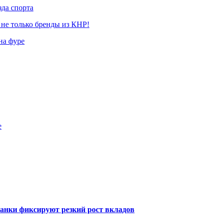
да спорта
 не только бренды из КНР!
на фуре
е
банки фиксируют резкий рост вкладов