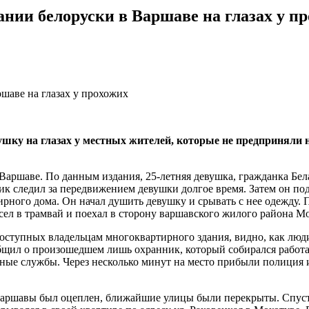
ии белоруски в Варшаве на глазах у п
шку на глазах у местных жителей, которые не предприняли 
 Варшаве. По данным издания, 25-летняя девушка, гражданка Бел
 следил за передвижением девушки долгое время. Затем он подош
рного дома. Он начал душить девушку и срывать с нее одежду. 
сел в трамвай и поехал в сторону варшавского жилого района М
доступных владельцам многоквартирного здания, видно, как люд
бщил о произошедшем лишь охранник, который собирался работа
енные службы. Через несколько минут на место прибыли полиция
аршавы был оцеплен, ближайшие улицы были перекрыты. Спустя