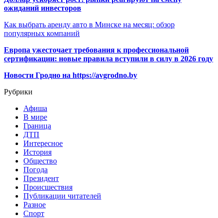
ожиданий инвесторов
Как выбрать аренду авто в Минске на месяц: обзор
популярных компаний
Европа ужесточает требования к профессиональной
сертификации: новые правила вступили в силу в 2026 году
Новости Гродно на https://avgrodno.by
Рубрики
Афиша
В мире
Граница
ДТП
Интересное
История
Общество
Погода
Президент
Происшествия
Публикации читателей
Разное
Спорт