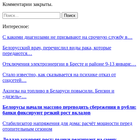
Комментарии закрыты.
Интересное:
С какими диагнозами не призывают на срочную службу в…
Белорусский врач, перечислил виды рака, которые
передаются…
Отключения электроэнергии в Бресте и районе 9-13 января:…
Стало известно, как сказывается на психике отказ от
соцсетей…
Акцизы на топливо в Беларуси повысили. Бензин и
«дизель»…
Белорусы начали массово переводить сбережения в рубли:
банки фиксируют резкий рост вкладов
Стабилизатор напряжения для дома: расчёт мощности перед
отопительным сезоном
Доллар ускоряет рост: рынки реагируют на смену