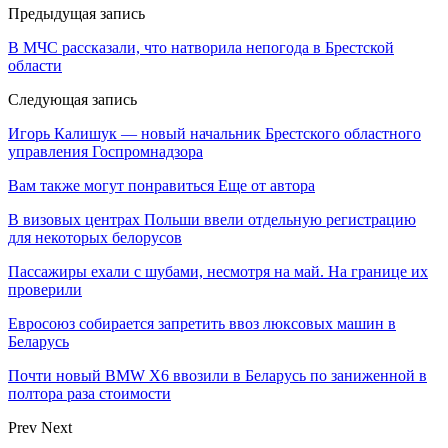
Предыдущая запись
В МЧС рассказали, что натворила непогода в Брестской
области
Следующая запись
Игорь Калишук — новый начальник Брестского областного
управления Госпромнадзора
Вам также могут понравиться
Еще от автора
В визовых центрах Польши ввели отдельную регистрацию
для некоторых белорусов
Пассажиры ехали с шубами, несмотря на май. На границе их
проверили
Евросоюз собирается запретить ввоз люксовых машин в
Беларусь
Почти новый BMW X6 ввозили в Беларусь по заниженной в
полтора раза стоимости
Prev
Next