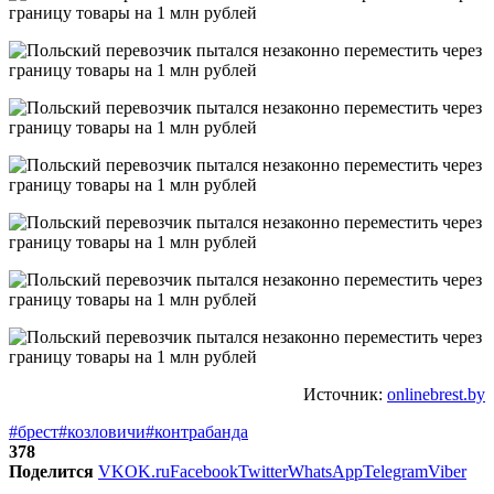
Источник:
onlinebrest.by
#брест
#козловичи
#контрабанда
378
Поделится
VK
OK.ru
Facebook
Twitter
WhatsApp
Telegram
Viber