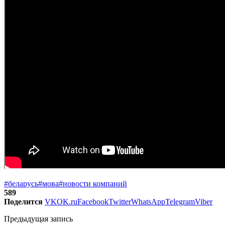
#беларусь
#мова
#новости компаний
589
Поделится
VK
OK.ru
Facebook
Twitter
WhatsApp
Telegram
Viber
Предыдущая запись