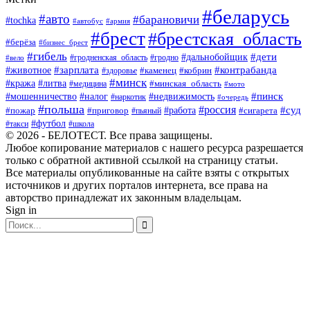
#беларусь
#авто
#барановичи
#tochka
#автобус
#армия
#брест
#брестская_область
#берёза
#бизнес_брест
#гибель
#дети
#дальнобойщик
#гродно
#вело
#гродненская_область
#зарплата
#животное
#контрабанда
#каменец
#кобрин
#здоровье
#минск
#кража
#литва
#минская_область
#медицина
#мото
#мошенничество
#недвижимость
#пинск
#налог
#наркотик
#очередь
#польша
#россия
#работа
#суд
#пожар
#приговор
#пьяный
#сигарета
#футбол
#школа
#такси
© 2026 - БЕЛОТЕСТ. Все права защищены.
Любое копирование материалов с нашего ресурса разрешается
только с обратной активной ссылкой на страницу статьи.
Все материалы опубликованные на сайте взяты с открытых
источников и других порталов интернета, все права на
авторство принадлежат их законным владельцам.
Sign in