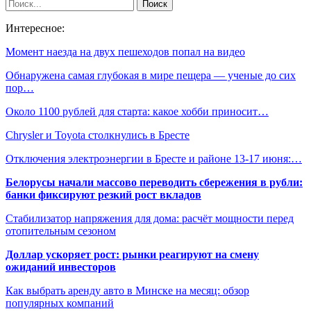
Интересное:
Момент наезда на двух пешеходов попал на видео
Обнаружена самая глубокая в мире пещера — ученые до сих
пор…
Около 1100 рублей для старта: какое хобби приносит…
Chrysler и Toyota столкнулись в Бресте
Отключения электроэнергии в Бресте и районе 13-17 июня:…
Белорусы начали массово переводить сбережения в рубли:
банки фиксируют резкий рост вкладов
Стабилизатор напряжения для дома: расчёт мощности перед
отопительным сезоном
Доллар ускоряет рост: рынки реагируют на смену
ожиданий инвесторов
Как выбрать аренду авто в Минске на месяц: обзор
популярных компаний