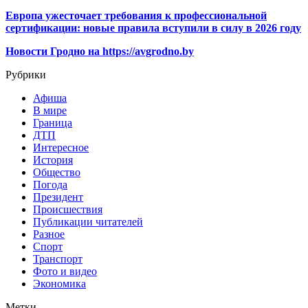
Европа ужесточает требования к профессиональной
сертификации: новые правила вступили в силу в 2026 году
Новости Гродно на https://avgrodno.by
Рубрики
Афиша
В мире
Граница
ДТП
Интересное
История
Общество
Погода
Президент
Происшествия
Публикации читателей
Разное
Спорт
Транспорт
Фото и видео
Экономика
Метки