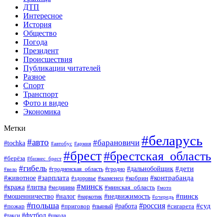
ДТП
Интересное
История
Общество
Погода
Президент
Происшествия
Публикации читателей
Разное
Спорт
Транспорт
Фото и видео
Экономика
Метки
#беларусь
#авто
#барановичи
#tochka
#автобус
#армия
#брест
#брестская_область
#берёза
#бизнес_брест
#гибель
#дети
#дальнобойщик
#гродно
#вело
#гродненская_область
#зарплата
#животное
#контрабанда
#каменец
#кобрин
#здоровье
#минск
#кража
#литва
#минская_область
#медицина
#мото
#мошенничество
#недвижимость
#пинск
#налог
#наркотик
#очередь
#польша
#россия
#работа
#суд
#пожар
#приговор
#пьяный
#сигарета
#футбол
#школа
#такси