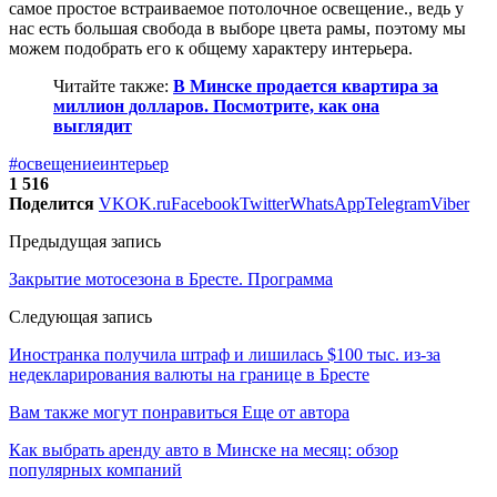
самое простое встраиваемое потолочное освещение., ведь у
нас есть большая свобода в выборе цвета рамы, поэтому мы
можем подобрать его к общему характеру интерьера.
Читайте также:
В Минске продается квартира за
миллион долларов. Посмотрите, как она
выглядит
#освещение
интерьер
1 516
Поделится
VK
OK.ru
Facebook
Twitter
WhatsApp
Telegram
Viber
Предыдущая запись
Закрытие мотосезона в Бресте. Программа
Следующая запись
Иностранка получила штраф и лишилась $100 тыс. из-за
недекларирования валюты на границе в Бресте
Вам также могут понравиться
Еще от автора
Как выбрать аренду авто в Минске на месяц: обзор
популярных компаний