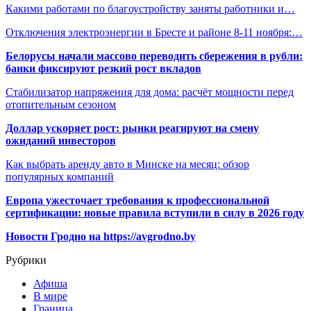
Какими работами по благоустройству заняты работники и…
Отключения электроэнергии в Бресте и районе 8-11 ноября:…
Белорусы начали массово переводить сбережения в рубли:
банки фиксируют резкий рост вкладов
Стабилизатор напряжения для дома: расчёт мощности перед
отопительным сезоном
Доллар ускоряет рост: рынки реагируют на смену
ожиданий инвесторов
Как выбрать аренду авто в Минске на месяц: обзор
популярных компаний
Европа ужесточает требования к профессиональной
сертификации: новые правила вступили в силу в 2026 году
Новости Гродно на https://avgrodno.by
Рубрики
Афиша
В мире
Граница