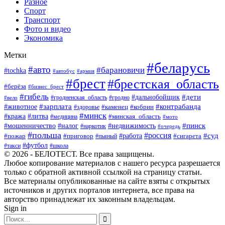
Разное
Спорт
Транспорт
Фото и видео
Экономика
Метки
#беларусь
#авто
#барановичи
#tochka
#автобус
#армия
#брест
#брестская_область
#берёза
#бизнес_брест
#гибель
#дети
#дальнобойщик
#гродно
#вело
#гродненская_область
#зарплата
#животное
#контрабанда
#каменец
#кобрин
#здоровье
#минск
#кража
#литва
#минская_область
#медицина
#мото
#мошенничество
#недвижимость
#пинск
#налог
#наркотик
#очередь
#польша
#россия
#работа
#суд
#пожар
#приговор
#пьяный
#сигарета
#футбол
#школа
#такси
© 2026 - БЕЛОТЕСТ. Все права защищены.
Любое копирование материалов с нашего ресурса разрешается
только с обратной активной ссылкой на страницу статьи.
Все материалы опубликованные на сайте взяты с открытых
источников и других порталов интернета, все права на
авторство принадлежат их законным владельцам.
Sign in