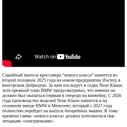
Серийный выпуск кроссовера “нового класса” начнется во
второй половине 2025 года на новом предприятии iFactory в
венгерском Дебрецене. За ним последует и седан Neue Klasse,
хотя прежний план BMW предусматривал, что именно он
должен был оказаться первым в очереди на конвейер. С 2026
года производство моделей Neue Klasse начнется и на
головном заводе BMW в Мюнхене, который с 2027 года
полностью перейдет на выпуск батарейных машин. К тому
времени гамма «нового класса» должна пополниться еще
четырьмя «электричками».