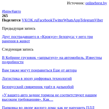
Источник:
onlinebrest.by
#bmw
#авто
265
Поделится
VK
OK.ru
Facebook
Twitter
WhatsApp
Telegram
Viber
Предыдущая запись
Друг пострадавшего в «Крокусе» белоруса: у него три
ранения в живот
Следующая запись
В Кобрине грузовик «запрыгнул» на автомобиль. Известны
подробности
Вам также могут понравиться
Еще от автора
Логистика в эпоху цифровых технологий
Белорусский священник ушёл в дальнобой
«У вашего авто задние тормоза не соответствуют нашим
высоким требованиям». Как…
Парковка во дворе жилого дома: как не нарушить ПДД