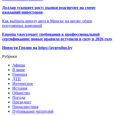
Доллар ускоряет рост: рынки реагируют на смену
ожиданий инвесторов
Как выбрать аренду авто в Минске на месяц: обзор
популярных компаний
Европа ужесточает требования к профессиональной
сертификации: новые правила вступили в силу в 2026 году
Новости Гродно на https://avgrodno.by
Рубрики
Афиша
В мире
Граница
ДТП
Интересное
История
Общество
Погода
Президент
Происшествия
Публикации читателей