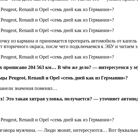
чку из кармана и принимается протирать автомобиль от капель д
 вторичного окраса, после чего подключаемся к ЭБУ и читаем 
ах прописано 204 563 км… В чём же дело? — интересуемся у 
 панели значения поменял…
ях! Это такая хитрая уловка, получается? — уточняет автоп
говора мужчина. — Люди звонят, интересуются… Вот буквально з