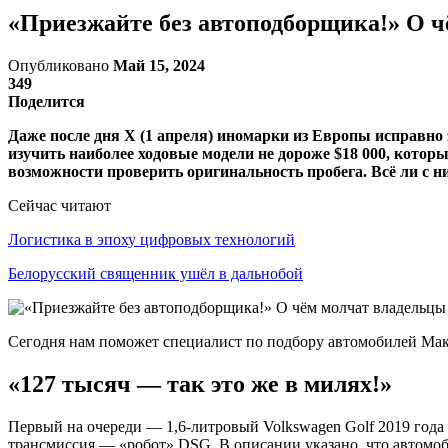
«Приезжайте без автоподборщика!» О чё
Опубликовано
Май 15, 2024
349
Поделится
Даже после дня X (1 апреля) иномарки из Европы исправно за
изучить наиболее ходовые модели не дороже $18 000, которы
возможности проверить оригинальность пробега. Всё ли с н
Сейчас читают
Логистика в эпоху цифровых технологий
Белорусский священник ушёл в дальнобой
Сегодня нам поможет специалист по подбору автомобилей Ма
«127 тысяч — так это же в милях!»
Первый на очереди — 1,6-литровый Volkswagen Golf
2019 года
трансмиссия — «робот» DSG. В описании указано, что автомоб