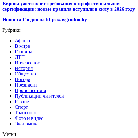
Европа ужесточает требования к профессиональной
сертификации: новые правила вступили в силу в 2026 году
Новости Гродно на https://avgrodno.by
Рубрики
Афиша
В мире
Граница
ДТП
Интересное
История
Общество
Погода
Президент
Происшествия
Публикации читателей
Разное
Спорт
Транспорт
Фото и видео
Экономика
Метки