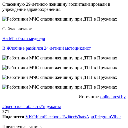
Спасенную 29-летнюю женщину госпитализировали в
учреждение здравоохранения.
Сейчас читают
На М1 сбили медведя
В Жлобине разбился 24-летний мотоциклист
Источник:
onlinebrest.by
#брестская_область
#пружаны
271
Поделится
VK
OK.ru
Facebook
Twitter
WhatsApp
Telegram
Viber
Предыдущая запись