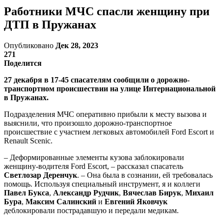
Работники МЧС спасли женщину при
ДТП в Пружанах
Опубликовано
Дек 28, 2023
271
Поделится
27 декабря в 17-45 спасателям сообщили о дорожно-
транспортном происшествии на улице Интернациональной
в Пружанах.
Подразделения МЧС оперативно прибыли к месту вызова и
выяснили, что произошло дорожно-транспортное
происшествие с участием легковых автомобилей Ford Esсort и
Renault Scenic.
– Деформированные элементы кузова заблокировали
женщину-водителя Ford Esсort, – рассказал спасатель
Светлозар Деренчук
. – Она была в сознании, ей требовалась
помощь. Используя специальный инструмент, я и коллеги
Павел Букса
,
Александр Рудчик
,
Вячеслав Бирук
,
Михаил
Бура
,
Максим Салинский
и
Евгений Яковчук
деблокировали пострадавшую и передали медикам.