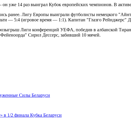
— он уже 14 раз выиграл Кубок европейских чемпионов. В активе
ись ранее. Лигу Европы выиграли футболисты немецкого "Айнт
ьти — 5:4 (игровое время — 1:1). Капитан "Глазго Рейнджерс" 
озыгрыш Лиги конференций УЕФА, победив в албанской Тиране 
ейеноорда" Сирил Дессерс, забивший 10 мячей.
руженные Силы Беларуси
 в 1/2 финала Кубка Беларуси