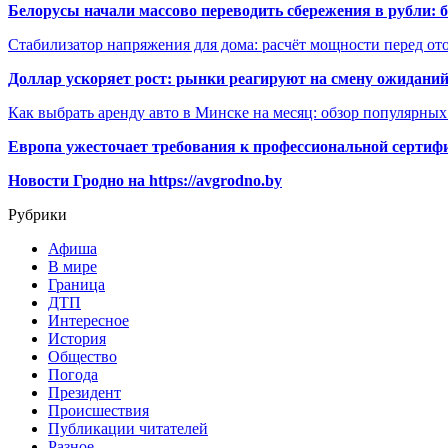
Белорусы начали массово переводить сбережения в рубли: 
Стабилизатор напряжения для дома: расчёт мощности перед о
Доллар ускоряет рост: рынки реагируют на смену ожиданий
Как выбрать аренду авто в Минске на месяц: обзор популярны
Европа ужесточает требования к профессиональной сертифи
Новости Гродно на https://avgrodno.by
Рубрики
Афиша
В мире
Граница
ДТП
Интересное
История
Общество
Погода
Президент
Происшествия
Публикации читателей
Разное