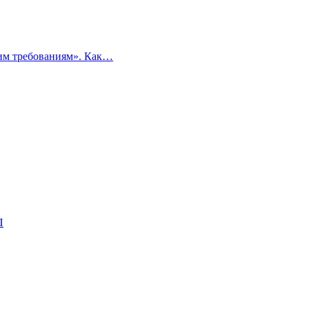
ким требованиям». Как…
П