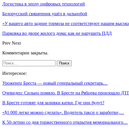
Логистика в эпоху цифровых технологий
Белорусский священник ушёл в дальнобой
«У вашего авто задние тормоза не соответствуют нашим высо
Парковка во дворе жилого дома: как не нарушить ПДД
Prev
Next
Комментарии закрыты.
Интересное:
Уроженец Бреста — новый генеральный секретарь…
Очевидец: Сильно помяло. В Бресте на Рябцева произошло ДТ
В Бресте готовят для заливки катки. Где они будут?
«$1 000 легко можно сделать». Водитель такси о заработке,…
К 50-летию со дня торжественного открытия мемориального…