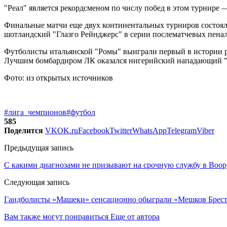
"Реал" является рекордсменом по числу побед в этом турнире 
Финальные матчи еще двух континентальных турниров состоял
шотландский "Глазго Рейнджерс" в серии послематчевых пенал
Футболисты итальянской "Ромы" выиграли первый в истории р
Лучшим бомбардиром ЛК оказался нигерийский нападающий "Ф
Фото: из открытых источников
#лига_чемпионов
#футбол
585
Поделится
VK
OK.ru
Facebook
Twitter
WhatsApp
Telegram
Viber
Предыдущая запись
С какими диагнозами не призывают на срочную службу в Воо
Следующая запись
Гандболисты «Машеки» сенсационно обыграли «Мешков Брест»
Вам также могут понравиться
Еще от автора