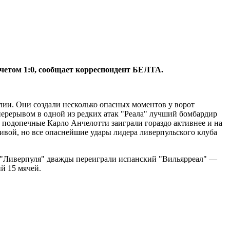
четом 1:0, сообщает корреспондент БЕЛТА.
ии. Они создали несколько опасных моментов у ворот
перерывом в одной из редких атак "Реала" лучший бомбардир
и подопечные Карло Анчелотти заиграли гораздо активнее и на
ивой, но все опаснейшие удары лидера ливерпульского клуба
ты "Ливерпуля" дважды переиграли испанский "Вильярреал" —
й 15 мячей.