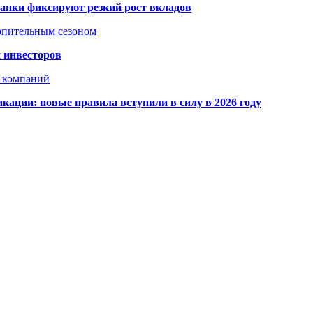
банки фиксируют резкий рост вкладов
топительным сезоном
 инвесторов
х компаний
кации: новые правила вступили в силу в 2026 году