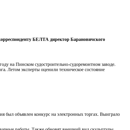
л корреспонденту БЕЛТА директор Барановичского
 году на Пинском судостроительно-судоремонтном заводе.
ога. Летом эксперты оценили техническое состояние
ия был объявлен конкурс на электронных торгах. Выиграло
сварные работы. Также обновят внешний вид скульптуры.