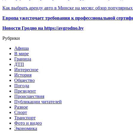
Как выбрать аренду авто в Минске на месяц: обзор популярны
Европа ужесточает требования к профессиональной сертифи
Новости Гродно на https://avgrodno.by
Рубрики
Афиша
В мире
Граница
ДТП
Интересное
История
Общество
Погода
Президент
Происшествия
Публикации читателей
Разное
Спорт
Транспорт
Фото и видео
Экономика