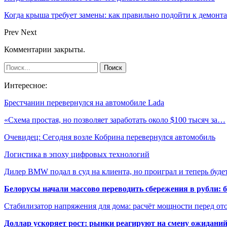
Когда крыша требует замены: как правильно подойти к демонт
Prev
Next
Комментарии закрыты.
Интересное:
Брестчанин перевернулся на автомобиле Lada
«Схема простая, но позволяет заработать около $100 тысяч за…
Очевидец: Сегодня возле Кобрина перевернулся автомобиль
Логистика в эпоху цифровых технологий
Дилер BMW подал в суд на клиента, но проиграл и теперь буд
Белорусы начали массово переводить сбережения в рубли: 
Стабилизатор напряжения для дома: расчёт мощности перед о
Доллар ускоряет рост: рынки реагируют на смену ожиданий