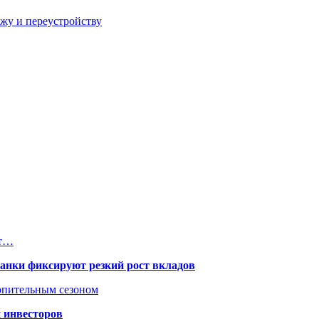
ажу и переустройству
ет…
банки фиксируют резкий рост вкладов
топительным сезоном
 инвесторов