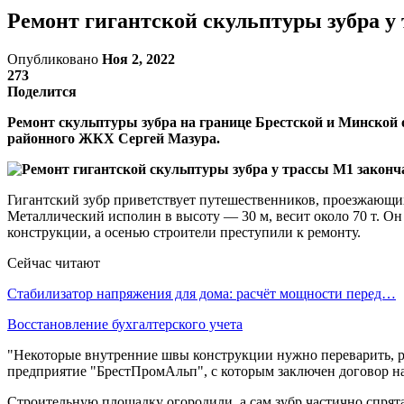
Ремонт гигантской скульптуры зубра у 
Опубликовано
Ноя 2, 2022
273
Поделится
Ремонт скульптуры зубра на границе Брестской и Минской
районного ЖКХ Сергей Мазура.
Гигантский зубр приветствует путешественников, проезжающих 
Металлический исполин в высоту — 30 м, весит около 70 т. О
конструкции, а осенью строители преступили к ремонту.
Сейчас читают
Стабилизатор напряжения для дома: расчёт мощности перед…
Восстановление бухгалтерского учета
"Некоторые внутренние швы конструкции нужно переварить, ря
предприятие "БрестПромАльп", с которым заключен договор на
Строительную площадку огородили, а сам зубр частично спрят