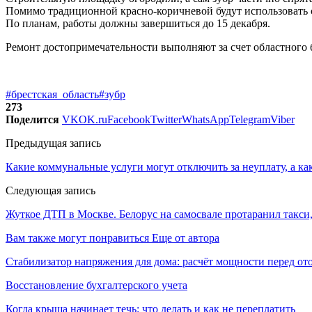
Помимо традиционной красно-коричневой будут использовать с
По планам, работы должны завершиться до 15 декабря.
Ремонт достопримечательности выполняют за счет областного 
#брестская_область
#зубр
273
Поделится
VK
OK.ru
Facebook
Twitter
WhatsApp
Telegram
Viber
Предыдущая запись
Какие коммунальные услуги могут отключить за неуплату, а как
Следующая запись
Жуткое ДТП в Москве. Белорус на самосвале протаранил такси,
Вам также могут понравиться
Еще от автора
Стабилизатор напряжения для дома: расчёт мощности перед о
Восстановление бухгалтерского учета
Когда крыша начинает течь: что делать и как не переплатить