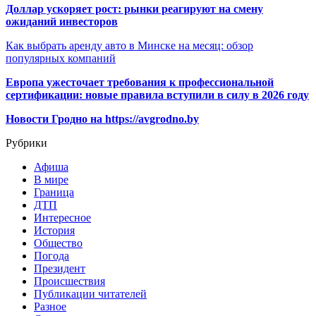
Доллар ускоряет рост: рынки реагируют на смену
ожиданий инвесторов
Как выбрать аренду авто в Минске на месяц: обзор
популярных компаний
Европа ужесточает требования к профессиональной
сертификации: новые правила вступили в силу в 2026 году
Новости Гродно на https://avgrodno.by
Рубрики
Афиша
В мире
Граница
ДТП
Интересное
История
Общество
Погода
Президент
Происшествия
Публикации читателей
Разное