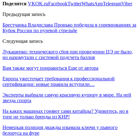
Поделится
VK
OK.ru
Facebook
Twitter
WhatsApp
Telegram
Viber
Предыдущая запись
Брестчанка Владислава Пронько победила в соревнованиях за
Кубок России по пулевой стрельбе
Следующая запись
Лукашенко: технического сбоя при проведении ЦЭ не было,
но нахомутали с системой подсчета баллов
Вам также могут понравиться
Еще от автора
Европа ужесточает требования к профессиональной
сертификации: новые правила вступили…
Эксперты выбрали самую красивую купюру в мире. На ней
звезда спорта
На каких машинах гоняют сами китайцы? Удивитесь, но в
топе не только бренды из КНР!
Немецкая полиция дважды изымала ключи у пьяного
белоруса на фуре