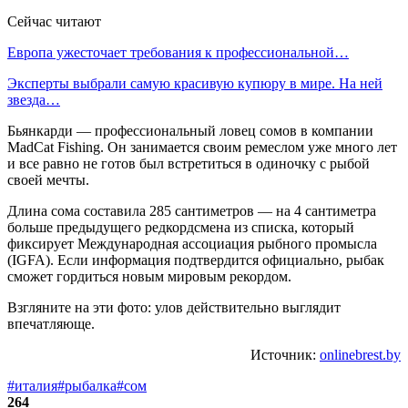
Сейчас читают
Европа ужесточает требования к профессиональной…
Эксперты выбрали самую красивую купюру в мире. На ней
звезда…
Бьянкарди — профессиональный ловец сомов в компании
MadCat Fishing. Он занимается своим ремеслом уже много лет
и все равно не готов был встретиться в одиночку с рыбой
своей мечты.
Длина сома составила 285 сантиметров — на 4 сантиметра
больше предыдущего редкордсмена из списка, который
фиксирует Международная ассоциация рыбного промысла
(IGFA). Если информация подтвердится официально, рыбак
сможет гордиться новым мировым рекордом.
Взгляните на эти фото: улов действительно выглядит
впечатляюще.
Источник:
onlinebrest.by
#италия
#рыбалка
#сом
264