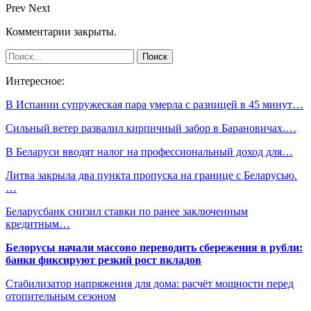
Prev
Next
Комментарии закрыты.
Интересное:
В Испании супружеская пара умерла с разницей в 45 минут…
Сильный ветер развалил кирпичный забор в Барановичах.…
В Беларуси вводят налог на профессиональный доход для…
Литва закрыла два пункта пропуска на границе с Беларусью.
…
Беларусбанк снизил ставки по ранее заключенным
кредитным…
Белорусы начали массово переводить сбережения в рубли:
банки фиксируют резкий рост вкладов
Стабилизатор напряжения для дома: расчёт мощности перед
отопительным сезоном