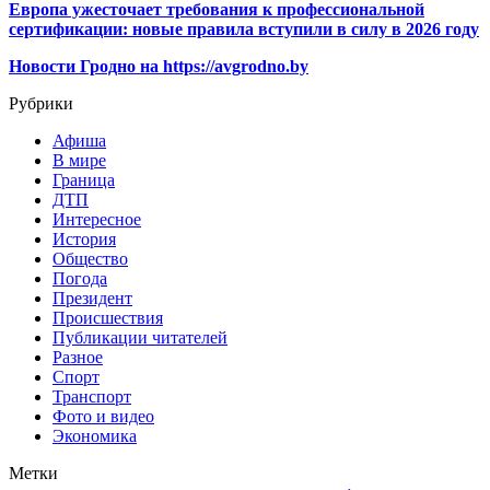
Европа ужесточает требования к профессиональной
сертификации: новые правила вступили в силу в 2026 году
Новости Гродно на https://avgrodno.by
Рубрики
Афиша
В мире
Граница
ДТП
Интересное
История
Общество
Погода
Президент
Происшествия
Публикации читателей
Разное
Спорт
Транспорт
Фото и видео
Экономика
Метки