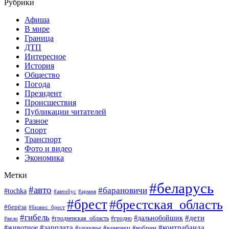
Рубрики
Афиша
В мире
Граница
ДТП
Интересное
История
Общество
Погода
Президент
Происшествия
Публикации читателей
Разное
Спорт
Транспорт
Фото и видео
Экономика
Метки
#беларусь
#авто
#барановичи
#tochka
#автобус
#армия
#брест
#брестская_область
#берёза
#бизнес_брест
#гибель
#дети
#дальнобойщик
#гродно
#вело
#гродненская_область
#зарплата
#животное
#контрабанда
#каменец
#кобрин
#здоровье