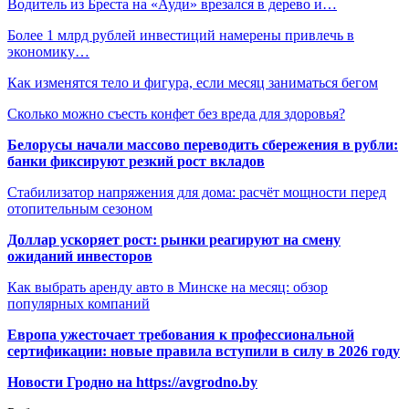
Водитель из Бреста на «Ауди» врезался в дерево и…
Более 1 млрд рублей инвестиций намерены привлечь в
экономику…
Как изменятся тело и фигура, если месяц заниматься бегом
Сколько можно съесть конфет без вреда для здоровья?
Белорусы начали массово переводить сбережения в рубли:
банки фиксируют резкий рост вкладов
Стабилизатор напряжения для дома: расчёт мощности перед
отопительным сезоном
Доллар ускоряет рост: рынки реагируют на смену
ожиданий инвесторов
Как выбрать аренду авто в Минске на месяц: обзор
популярных компаний
Европа ужесточает требования к профессиональной
сертификации: новые правила вступили в силу в 2026 году
Новости Гродно на https://avgrodno.by