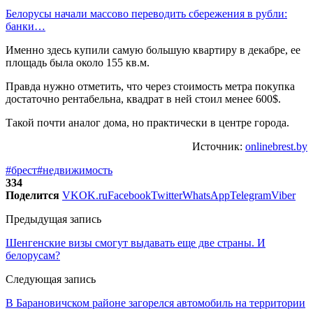
Белорусы начали массово переводить сбережения в рубли:
банки…
Именно здесь купили самую большую квартиру в декабре, ее
площадь была около 155 кв.м.
Правда нужно отметить, что через стоимость метра покупка
достаточно рентабельна, квадрат в ней стоил менее 600$.
Такой почти аналог дома, но практически в центре города.
Источник:
onlinebrest.by
#брест
#недвижимость
334
Поделится
VK
OK.ru
Facebook
Twitter
WhatsApp
Telegram
Viber
Предыдущая запись
Шенгенские визы смогут выдавать еще две страны. И
белорусам?
Следующая запись
В Барановичском районе загорелся автомобиль на территории