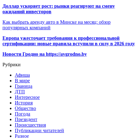
Доллар ускоряет рост: рынки реагируют на смену
ожиданий инвесторов
Как выбрать аренду авто в Минске на месяц: обзор
популярных компаний
Европа ужесточает требования к профессиональной
сертификации: новые правила вступили в силу в 2026 году
Новости Гродно на https://avgrodno.by
Рубрики
Афиша
В мире
Граница
ДТП
Интересное
История
Общество
Погода
Президент
Происшествия
Публикации читателей
Разное