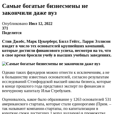
Самые богатые бизнесмены не
закончили даже вуз
Опубликовано
Июл 12, 2022
371
Поделится
Стив Джобс, Марк Цукерберг, Билл Гейтс, Ларри Эллисон
входят в число тех основателей крупнейших компаний,
которые достигли финансового успеха, несмотря на то, что
в свое время бросили учебу в высших учебных заведениях.
Однако таких фаундеров можно отнести к исключениям, а не
к большинству известных основателей, согласно результатам
исследований Стэнфордской высшей школы бизнеса, которые
в конце прошлого года представил эксперт по финансам и
венчурному капиталу Илья Стребулаев.
Оценивалось, какое было образование у 1263 основателей 531
американского стартапа, которые стали единорогами (Прим. –
так называют компании-стартапы, по капитализации в
короткие сроки достигших 1 млрд долларов) в промежутке