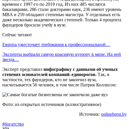
времени с 1997-го по 2019 год. Из них 485 числятся
бакалаврами, 286 стали докторами наук, 236 имеют уровень
MBA и 259 обладают степенью магистра. У отдельных есть
даже несколько академических степеней. Только 4 процента
фаундеров бросили учебу в вузе.
Сейчас читают
Европа ужесточает требования к профессиональной…
Эксперты выбрали самую красивую купюру в мире. На ней
звезда…
Эксперт представил
инфографику с данными об ученых
степенях основателей компаний–единорогов.
Так, в
частности, тех фаундеров, кто не закончил вуза,
насчитывается 56 человек, в том числе Патрик Коллисон:
Фото: из открытых источников (иллюстративное)
Источник:
onlinebrest.by
#богатство