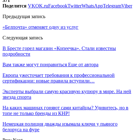
371
Поделится
VK
OK.ru
Facebook
Twitter
WhatsApp
Telegram
Viber
Предыдущая запись
«Белпочта» отменяет одну из услуг
Следующая запись
В Бресте горел магазин «Копеечка». Стали известны
подробности
Вам также могут понравиться
Еще от автора
Европа ужесточает требования к профессиональной
сертификации: новые правила вступили…
Эксперты выбрали самую красивую купюру в мире. На ней
звезда спорта
На каких машинах гоняют сами китайцы? Удивитесь, но в
топе не только бренды из КНР!
Немецкая полиция дважды изымала ключи у пьяного
белоруса на фуре