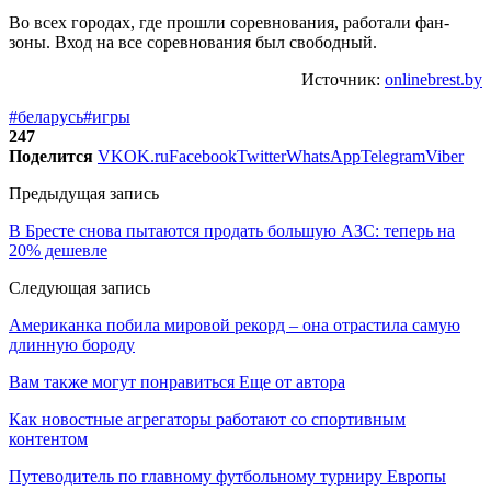
Во всех городах, где прошли соревнования, работали фан-
зоны. Вход на все соревнования был свободный.
Источник:
onlinebrest.by
#беларусь
#игры
247
Поделится
VK
OK.ru
Facebook
Twitter
WhatsApp
Telegram
Viber
Предыдущая запись
В Бресте снова пытаются продать большую АЗС: теперь на
20% дешевле
Следующая запись
Американка побила мировой рекорд – она отрастила самую
длинную бороду
Вам также могут понравиться
Еще от автора
Как новостные агрегаторы работают со спортивным
контентом
Путеводитель по главному футбольному турниру Европы