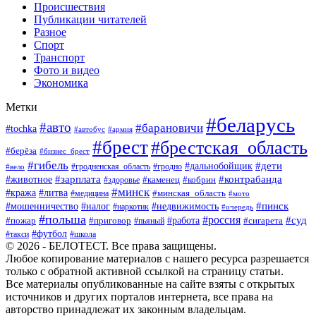
Происшествия
Публикации читателей
Разное
Спорт
Транспорт
Фото и видео
Экономика
Метки
#беларусь
#авто
#барановичи
#tochka
#автобус
#армия
#брест
#брестская_область
#берёза
#бизнес_брест
#гибель
#дети
#дальнобойщик
#гродно
#вело
#гродненская_область
#зарплата
#животное
#контрабанда
#каменец
#кобрин
#здоровье
#минск
#кража
#литва
#минская_область
#медицина
#мото
#мошенничество
#недвижимость
#пинск
#налог
#наркотик
#очередь
#польша
#россия
#работа
#суд
#пожар
#приговор
#пьяный
#сигарета
#футбол
#школа
#такси
© 2026 - БЕЛОТЕСТ. Все права защищены.
Любое копирование материалов с нашего ресурса разрешается
только с обратной активной ссылкой на страницу статьи.
Все материалы опубликованные на сайте взяты с открытых
источников и других порталов интернета, все права на
авторство принадлежат их законным владельцам.