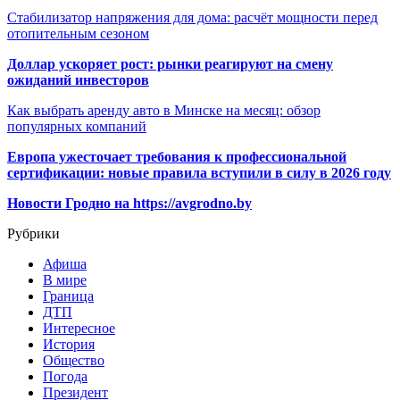
Стабилизатор напряжения для дома: расчёт мощности перед
отопительным сезоном
Доллар ускоряет рост: рынки реагируют на смену
ожиданий инвесторов
Как выбрать аренду авто в Минске на месяц: обзор
популярных компаний
Европа ужесточает требования к профессиональной
сертификации: новые правила вступили в силу в 2026 году
Новости Гродно на https://avgrodno.by
Рубрики
Афиша
В мире
Граница
ДТП
Интересное
История
Общество
Погода
Президент