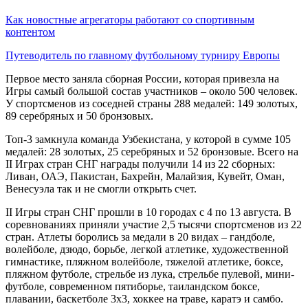
Как новостные агрегаторы работают со спортивным
контентом
Путеводитель по главному футбольному турниру Европы
Первое место заняла сборная России, которая привезла на
Игры самый большой состав участников – около 500 человек.
У спортсменов из соседней страны 288 медалей: 149 золотых,
89 серебряных и 50 бронзовых.
Топ-3 замкнула команда Узбекистана, у которой в сумме 105
медалей: 28 золотых, 25 серебряных и 52 бронзовые. Всего на
II Играх стран СНГ награды получили 14 из 22 сборных:
Ливан, ОАЭ, Пакистан, Бахрейн, Малайзия, Кувейт, Оман,
Венесуэла так и не смогли открыть счет.
II Игры стран СНГ прошли в 10 городах с 4 по 13 августа. В
соревнованиях приняли участие 2,5 тысячи спортсменов из 22
стран. Атлеты боролись за медали в 20 видах – гандболе,
волейболе, дзюдо, борьбе, легкой атлетике, художественной
гимнастике, пляжном волейболе, тяжелой атлетике, боксе,
пляжном футболе, стрельбе из лука, стрельбе пулевой, мини-
футболе, современном пятиборье, таиландском боксе,
плавании, баскетболе 3х3, хоккее на траве, каратэ и самбо.