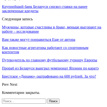
Крупнейший банк Беларуси снизил ставки на ранее
заключенные кредиты
Следующая запись
Мужчины, которые счастливы в браке, меньше выгорают на
работе – исследование
Вам также могут понравиться
Еще от автора
Как новостные агрегаторы работают со спортивным
контентом
Путеводитель по главному футбольному турниру Европы
Прораб из Беларуси выиграл чемпионат Японии по каратэ
Брестское «Динамо» оштрафовано на 600 рублей. За что?
Prev
Next
Комментарии закрыты.