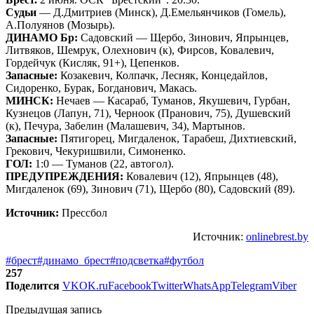
Судьи
— Д.Дмитриев (Минск), Д.Емельянчиков (Гомель),
А.Полуянов (Мозырь).
ДИНАМО Бр:
Садовский — Щербо, Зинович, Япрынцев,
Литвяков, Шемрук, Олехнович (к), Фирсов, Ковалевич,
Гордейчук (Кисляк, 91+), Цепенков.
Запасные:
Козакевич, Колпачк, Лесняк, Концедайлов,
Сидоренко, Бурак, Богданович, Макась.
МИНСК:
Нечаев — Касараб, Туманов, Якушевич, Гурбан,
Кузнецов (Лапун, 71), Черноок (Пранович, 75), Душевский
(к), Печура, Забелин (Малашевич, 34), Мартынов.
Запасные:
Пятигорец, Мигдаленок, Тарабеш, Дихтиевский,
Грекович, Чекуришвили, Симоненко.
ГОЛ:
1:0 — Туманов (22, автогол).
ПРЕДУПРЕЖДЕНИЯ:
Ковалевич (12), Япрынцев (48),
Мигдаленок (69), Зинович (71), Щербо (80), Садовский (89).
Источник:
Прессбол
Источник:
onlinebrest.by
#брест
#динамо_брест
#подсветка
#футбол
257
Поделится
VK
OK.ru
Facebook
Twitter
WhatsApp
Telegram
Viber
Предыдущая запись