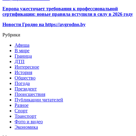
Европа ужесточает требования к профессиональной
сертификации: новые правила вступили в силу в 2026 году
Новости Гродно на https://avgrodno.by
Рубрики
Афиша
В мире
Граница
ДТП
Интересное
История
Общество
Погода
Президент
Происшествия
Публикации читателей
Разное
Спорт
Транспорт
Фото и видео
Экономика