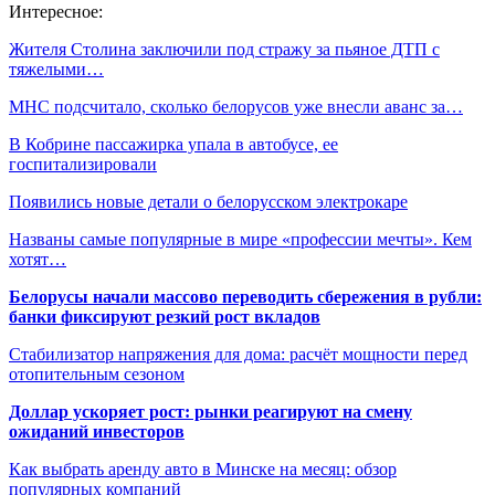
Интересное:
Жителя Столина заключили под стражу за пьяное ДТП с
тяжелыми…
МНС подсчитало, сколько белорусов уже внесли аванс за…
В Кобрине пассажирка упала в автобусе, ее
госпитализировали
Появились новые детали о белорусском электрокаре
Названы самые популярные в мире «профессии мечты». Кем
хотят…
Белорусы начали массово переводить сбережения в рубли:
банки фиксируют резкий рост вкладов
Стабилизатор напряжения для дома: расчёт мощности перед
отопительным сезоном
Доллар ускоряет рост: рынки реагируют на смену
ожиданий инвесторов
Как выбрать аренду авто в Минске на месяц: обзор
популярных компаний