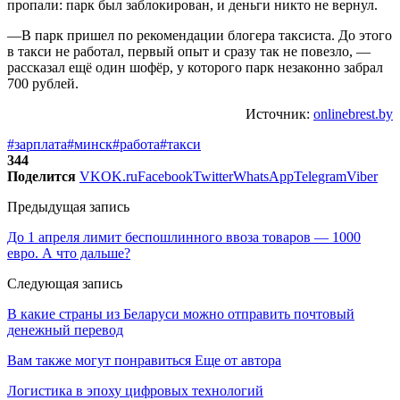
пропали: парк был заблокирован, и деньги никто не вернул.
—В парк пришел по рекомендации блогера таксиста. До этого
в такси не работал, первый опыт и сразу так не повезло, —
рассказал ещё один шофёр, у которого парк незаконно забрал
700 рублей.
Источник:
onlinebrest.by
#зарплата
#минск
#работа
#такси
344
Поделится
VK
OK.ru
Facebook
Twitter
WhatsApp
Telegram
Viber
Предыдущая запись
До 1 апреля лимит беспошлинного ввоза товаров — 1000
евро. А что дальше?
Следующая запись
В какие страны из Беларуси можно отправить почтовый
денежный перевод
Вам также могут понравиться
Еще от автора
Логистика в эпоху цифровых технологий