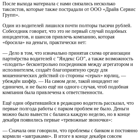
После выхода материала с нами связались несколько
таксистов, которые также пострадали от ООО «Драйв Сервис
Групп».
Один из водителей лишился почти полторы тысячи рублей.
Собеседник говорит, что это не первый случай подобных
инцидентов, и шансов привлечь компанию, которая
«бросила» на деньги, практически нет:
— Дело в том, что изначально принятая схема организации
партнёрства водителей с "Яндекс GO", а также возможность
«плодить» бесконтрольно посредников между агрегатором и
исполнителем, создаёт благоприятную среду для
мошеннических действий со стороны «серых» юрлиц, —
убеждён шофёр. — На самом деле, такой инцидент не
единичен, и не было ещё ни одного случая, чтоб подобная
компания была привлечена к ответственности.
Ещё один обратившийся в редакцию водитель рассказал, что
первые полгода работы с парком проблем не было. Деньги
можно было вывести с баланса каждую неделю, но в конце
декабря появились первые «тревожные звоночки»:
— Сначала они говорили, что проблемы с банком и постоянно
кормили «завтраками». В итоге в конце декабря совсем