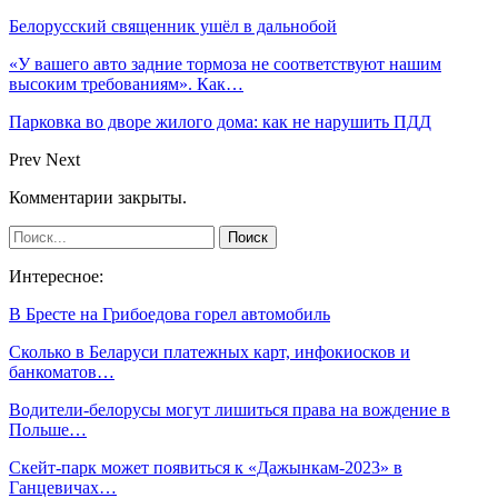
Белорусский священник ушёл в дальнобой
«У вашего авто задние тормоза не соответствуют нашим
высоким требованиям». Как…
Парковка во дворе жилого дома: как не нарушить ПДД
Prev
Next
Комментарии закрыты.
Интересное:
В Бресте на Грибоедова горел автомобиль
Сколько в Беларуси платежных карт, инфокиосков и
банкоматов…
Водители-белорусы могут лишиться права на вождение в
Польше…
Скейт-парк может появиться к «Дажынкам-2023» в
Ганцевичах…