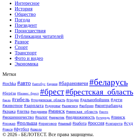
Интересное
История
Общество
Погода
Президент
Происшествия
Публикации читателей
Разное
Спорт
Транспорт
Фото и видео
Экономика
Метки
#беларусь
#авто
#барановичи
#tochka
#автобус
#армия
#брест
#брестская_область
#берёза
#бизнес_брест
#гибель
#дети
#дальнобойщик
#гродно
#вело
#гродненская_область
#зарплата
#животное
#контрабанда
#каменец
#кобрин
#здоровье
#минск
#кража
#литва
#минская_область
#медицина
#мото
#мошенничество
#недвижимость
#пинск
#налог
#наркотик
#очередь
#польша
#россия
#работа
#суд
#пожар
#приговор
#пьяный
#сигарета
#футбол
#школа
#такси
© 2026 - БЕЛОТЕСТ. Все права защищены.