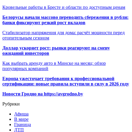
Кровельные работы в Бресте и области по доступным ценам
Белорусы начали массово переводить сбережения в рубли:
банки фиксируют резкий рост вкладов
Стабилизатор напряжения для дома: расчёт мощности перед
отопительным сезоном
Доллар ускоряет рост: рынки реагируют на смену
ожиданий инвесторов
Как выбрать аренду авто в Минске на месяц: обзор
популярных компаний
Европа ужесточает требования к профессиональной
сертификации: новые правила вступили в силу в 2026 году
Новости Гродно на https://avgrodno.by
Рубрики
Афиша
В мире
Граница
ДТП