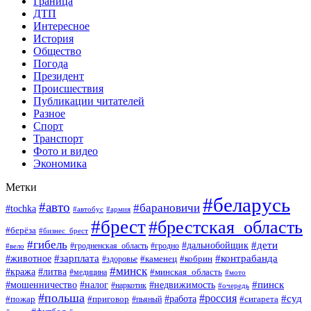
Граница
ДТП
Интересное
История
Общество
Погода
Президент
Происшествия
Публикации читателей
Разное
Спорт
Транспорт
Фото и видео
Экономика
Метки
#беларусь
#авто
#барановичи
#tochka
#автобус
#армия
#брест
#брестская_область
#берёза
#бизнес_брест
#гибель
#дети
#дальнобойщик
#гродно
#вело
#гродненская_область
#зарплата
#животное
#контрабанда
#каменец
#кобрин
#здоровье
#минск
#кража
#литва
#минская_область
#медицина
#мото
#мошенничество
#недвижимость
#пинск
#налог
#наркотик
#очередь
#польша
#россия
#работа
#суд
#пожар
#приговор
#пьяный
#сигарета