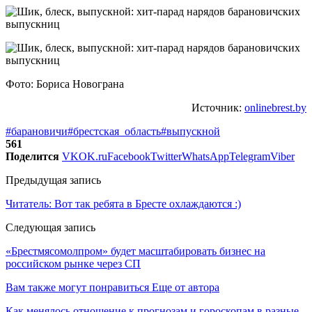
Фото: Бориса Новограна
Источник:
onlinebrest.by
#барановичи
#брестская_область
#выпускной
561
Поделится
VK
OK.ru
Facebook
Twitter
WhatsApp
Telegram
Viber
Предыдущая запись
Читатель: Вот так ребята в Бресте охлаждаются :)
Следующая запись
«Брестмясомолпром» будет масштабировать бизнес на
российском рынке через СП
Вам также могут понравиться
Еще от автора
Как менялось отношение к прогнозам и гороскопам в разные