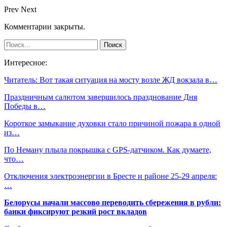
Prev
Next
Комментарии закрыты.
Интересное:
Читатель: Вот такая ситуация на мосту возле ЖД вокзала в…
Праздничным салютом завершилось празднование Дня
Победы в…
Короткое замыкание духовки стало причиной пожара в одной
из…
По Неману плыла покрышка с GPS-датчиком. Как думаете,
что…
Отключения электроэнергии в Бресте и районе 25-29 апреля:
…
Белорусы начали массово переводить сбережения в рубли:
банки фиксируют резкий рост вкладов