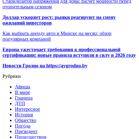
Стабилизатор напряжения для дома: расчёт мощности перед
отопительным сезоном
Доллар ускоряет рост: рынки реагируют на смену
ожиданий инвесторов
Как выбрать аренду авто в Минске на месяц: обзор
популярных компаний
Европа ужесточает требования к профессиональной
сертификации: новые правила вступили в силу в 2026 году
Новости Гродно на https://avgrodno.by
Рубрики
Афиша
В мире
Граница
ДТП
Интересное
История
Общество
Погода
Президент
Происшествия