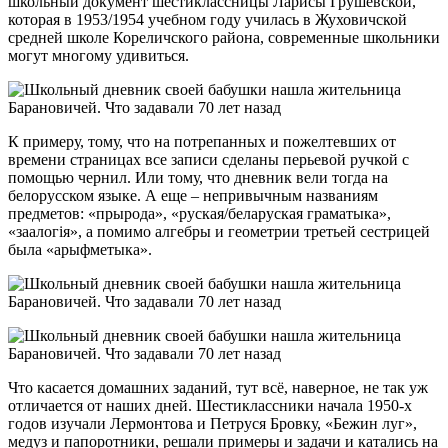
школьный документ шестиклассницы Ларисы Грушевской,
которая в 1953/1954 учебном году училась в Жуховичской
средней школе Кореличского района, современные школьники
могут многому удивиться.
К примеру, тому, что на потрепанных и пожелтевших от
времени страницах все записи сделаны перьевой ручкой с
помощью чернил. Или тому, что дневник вели тогда на
белорусском языке. А еще – непривычным названиям
предметов: «прырода», «руская/беларуская граматыка»,
«заалогія», а помимо алгебры и геометрии третьей сестрицей
была «арыфметыка».
Что касается домашних заданий, тут всё, наверное, не так уж
отличается от наших дней. Шестиклассники начала 1950-х
годов изучали Лермонтова и Петруся Бровку, «Бежин луг»,
медуз и папоротники, решали примеры и задачи и катались на