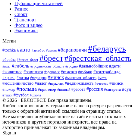
Публикации читателей
Разное
Спорт
Транспорт
Фото и видео
Экономика
Метки
#беларусь
#авто
#барановичи
#tochka
#автобус
#армия
#брест
#брестская_область
#берёза
#бизнес_брест
#гибель
#дети
#дальнобойщик
#гродно
#вело
#гродненская_область
#зарплата
#животное
#контрабанда
#каменец
#кобрин
#здоровье
#минск
#кража
#литва
#минская_область
#медицина
#мото
#мошенничество
#недвижимость
#пинск
#налог
#наркотик
#очередь
#польша
#россия
#работа
#суд
#пожар
#приговор
#пьяный
#сигарета
#футбол
#школа
#такси
© 2026 - БЕЛОТЕСТ. Все права защищены.
Любое копирование материалов с нашего ресурса разрешается
только с обратной активной ссылкой на страницу статьи.
Все материалы опубликованные на сайте взяты с открытых
источников и других порталов интернета, все права на
авторство принадлежат их законным владельцам.
Sign in