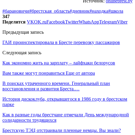
Источник:
onlinebrest.by
#барановичи
#брестская_область
#дневник
#находка
#школа
347
Поделится
VK
OK.ru
Facebook
Twitter
WhatsApp
Telegram
Viber
Предыдущая запись
ГАИ проинспектировала в Бресте перевозку пассажиров
Следующая запись
Как экономно жить на зарплату – лайфхаки белорусов
Вам также могут понравиться
Еще от автора
В поисках утраченного времени. Генеральный план
восстановления и развития Бреста.…
История дискоклуба, открывшегося в 1986 году в брестском
парке
Как в разные годы брестчане отмечали День международной
солидарности трудящихся
Брестскую ТЭЦ отстраивали пленные немцы. Вы знали?