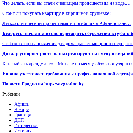
Что делать, если вы стали очевидцем происшествия на воде,…
Стоит ли покупать квартиру в кирпичной хрущевке?
Легкоатлетический пробег памяти погибших в Афганистане…
Белорусы начали массово переводить сбережения в рубли: 
Стабилизатор напряжения для дома: расчёт мощности перед о
Доллар ускоряет рост: рынки реагируют на смену ожиданий
Как выбрать аренду авто в Минске на месяц: обзор популярны
Европа ужесточает требования к профессиональной сертифи
Новости Гродно на https://avgrodno.by
Рубрики
Афиша
В мире
Граница
ДТП
Интересное
История