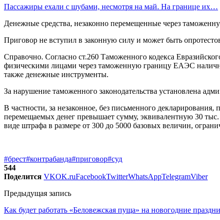
Пассажиры ехали с шубами, несмотря на май. На границе их…
Денежные средства, незаконно перемещенные через таможенну
Приговор не вступил в законную силу и может быть опротесто
Справочно. Согласно ст.260 Таможенного кодекса Евразийско
физическими лицами через таможенную границу ЕАЭС наличны
также денежные инструменты.
За нарушение таможенного законодательства установлена адми
В частности, за незаконное, без письменного декларирования,
перемещаемых денег превышает сумму, эквивалентную 30 тыс. 
виде штрафа в размере от 300 до 5000 базовых величин, ограни
#брест
#контрабанда
#приговор
#суд
544
Поделится
VK
OK.ru
Facebook
Twitter
WhatsApp
Telegram
Viber
Предыдущая запись
Как будет работать «Беловежская пуща» на новогодние праздн