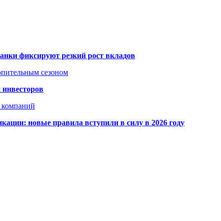
банки фиксируют резкий рост вкладов
топительным сезоном
 инвесторов
х компаний
кации: новые правила вступили в силу в 2026 году