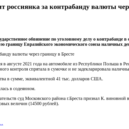
 россиянка за контрабанду валюты чере
ударственное обвинение по уголовному делу о контрабанде в
ю границу Евразийского экономического союза наличных де
дуя в августе 2021 года на автомобиле из Республики Польша в 
ого контроля спрятала в сумочке и не задекларировала наличны
ства в сумме, эквивалентной 41 тыс. долларов США.
лась в содеянном.
ельств суд Московского района г.Бреста признал К. виновной в 
зовых величин (14500 рублей).
я…