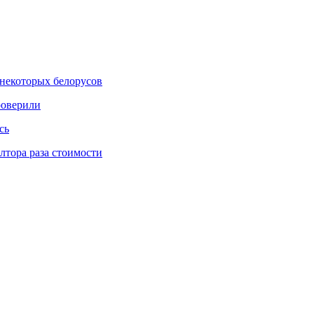
некоторых белорусов
роверили
сь
тора раза стоимости