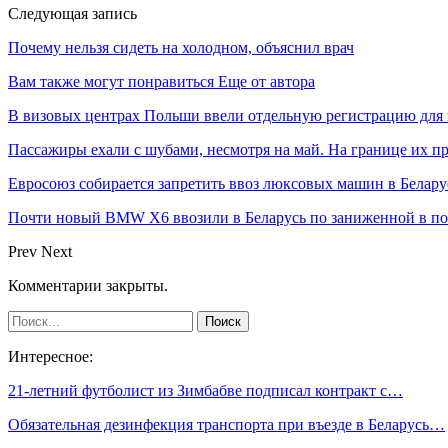
Следующая запись
Почему нельзя сидеть на холодном, объяснил врач
Вам также могут понравиться
Еще от автора
В визовых центрах Польши ввели отдельную регистрацию для 
Пассажиры ехали с шубами, несмотря на май. На границе их п
Евросоюз собирается запретить ввоз люксовых машин в Белару
Почти новый BMW X6 ввозили в Беларусь по заниженной в пол
Prev
Next
Комментарии закрыты.
Интересное:
21-летний футболист из Зимбабве подписал контракт с…
Обязательная дезинфекция транспорта при въезде в Беларусь…