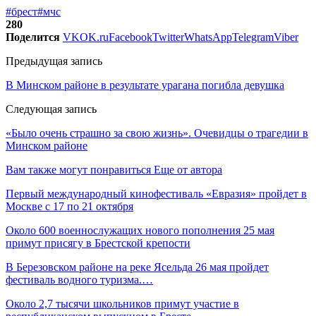
#брест
#мчс
280
Поделится
VK
OK.ru
Facebook
Twitter
WhatsApp
Telegram
Viber
Предыдущая запись
В Минском районе в результате урагана погибла девушка
Следующая запись
«Было очень страшно за свою жизнь». Очевидцы о трагедии в
Минском районе
Вам также могут понравиться
Еще от автора
Первый международный кинофестиваль «Евразия» пройдет в
Москве с 17 по 21 октября
Около 600 военнослужащих нового пополнения 25 мая
примут присягу в Брестской крепости
В Березовском районе на реке Ясельда 26 мая пройдет
фестиваль водного туризма.…
Около 2,7 тысячи школьников примут участие в