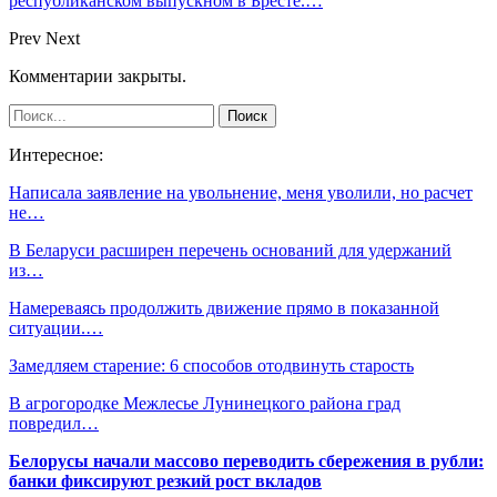
республиканском выпускном в Бресте.…
Prev
Next
Комментарии закрыты.
Интересное:
Написала заявление на увольнение, меня уволили, но расчет
не…
В Беларуси расширен перечень оснований для удержаний
из…
Намереваясь продолжить движение прямо в показанной
ситуации.…
Замедляем старение: 6 способов отодвинуть старость
В агрогородке Межлесье Лунинецкого района град
повредил…
Белорусы начали массово переводить сбережения в рубли:
банки фиксируют резкий рост вкладов