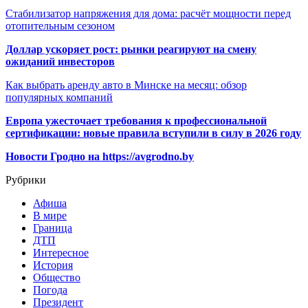
Стабилизатор напряжения для дома: расчёт мощности перед
отопительным сезоном
Доллар ускоряет рост: рынки реагируют на смену
ожиданий инвесторов
Как выбрать аренду авто в Минске на месяц: обзор
популярных компаний
Европа ужесточает требования к профессиональной
сертификации: новые правила вступили в силу в 2026 году
Новости Гродно на https://avgrodno.by
Рубрики
Афиша
В мире
Граница
ДТП
Интересное
История
Общество
Погода
Президент