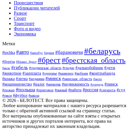
Происшествия
Публикации читателей
Разное
Спорт
Транспорт
Фото и видео
Экономика
Метки
#беларусь
#авто
#барановичи
#tochka
#автобус
#армия
#брест
#брестская_область
#берёза
#бизнес_брест
#гибель
#дети
#дальнобойщик
#гродно
#вело
#гродненская_область
#зарплата
#животное
#контрабанда
#каменец
#кобрин
#здоровье
#минск
#кража
#литва
#минская_область
#медицина
#мото
#мошенничество
#недвижимость
#пинск
#налог
#наркотик
#очередь
#польша
#россия
#работа
#суд
#пожар
#приговор
#пьяный
#сигарета
#футбол
#школа
#такси
© 2026 - БЕЛОТЕСТ. Все права защищены.
Любое копирование материалов с нашего ресурса разрешается
только с обратной активной ссылкой на страницу статьи.
Все материалы опубликованные на сайте взяты с открытых
источников и других порталов интернета, все права на
авторство принадлежат их законным владельцам.