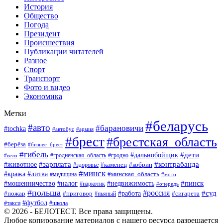
История
Общество
Погода
Президент
Происшествия
Публикации читателей
Разное
Спорт
Транспорт
Фото и видео
Экономика
Метки
#беларусь
#авто
#барановичи
#tochka
#автобус
#армия
#брест
#брестская_область
#берёза
#бизнес_брест
#гибель
#дети
#дальнобойщик
#гродно
#вело
#гродненская_область
#зарплата
#животное
#контрабанда
#каменец
#кобрин
#здоровье
#минск
#кража
#литва
#минская_область
#медицина
#мото
#мошенничество
#недвижимость
#пинск
#налог
#наркотик
#очередь
#польша
#россия
#работа
#суд
#пожар
#приговор
#пьяный
#сигарета
#футбол
#школа
#такси
© 2026 - БЕЛОТЕСТ. Все права защищены.
Любое копирование материалов с нашего ресурса разрешается