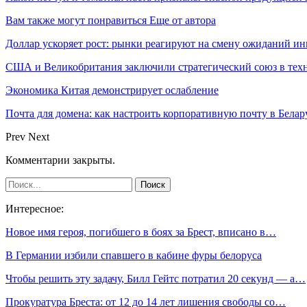
Вам также могут понравиться
Еще от автора
Доллар ускоряет рост: рынки реагируют на смену ожиданий ин
США и Великобритания заключили стратегический союз в техн
Экономика Китая демонстрирует ослабление
Почта для домена: как настроить корпоративную почту в Белар
Prev
Next
Комментарии закрыты.
Интересное:
Новое имя героя, погибшего в боях за Брест, вписано в…
В Германии избили спавшего в кабине фуры белоруса
Чтобы решить эту задачу, Билл Гейтс потратил 20 секунд — а…
Прокуратура Бреста: от 12 до 14 лет лишения свободы со…