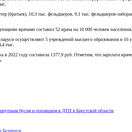
тыс.
 (братьев), 10,3 тыс. фельдшеров, 9,1 тыс. фельдшеров-лаборант
ующими врачами составил 52 врача на 10 000 человек населения
ларуси осуществляют 5 учреждений высшего образования и 16 
,4 тыс.
а в 2022 году составила 1377,9 руб. Отметим, что зарплата враче
.
шрутным бусом и попавшим в ДТП в Брестской области
в Беларуси