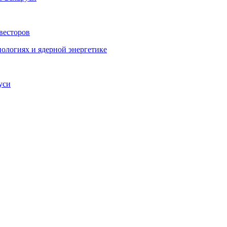
весторов
ологиях и ядерной энергетике
уси