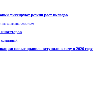
банки фиксируют резкий рост вкладов
топительным сезоном
 инвесторов
х компаний
кации: новые правила вступили в силу в 2026 году