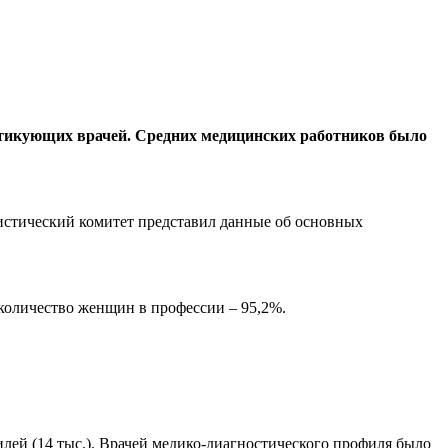
рактикующих врачей. Средних медицинских работников было
истический комитет представил данные об основных
 количество женщин в профессии – 95,2%.
илей (14 тыс.). Врачей медико-диагностического профиля было