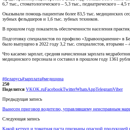
6,7 тыс., стоматологического – 5,3 тыс., педиатрического – 4,5 
Оказывали помощь пациентам более 83,5 тыс. медицинских сестер
зубных фельдшеров и 1,6 тыс. зубных техников.
В прошлом году показатель обеспеченности населения практик
Подготовку специалистов по профилю «Здравоохранение» в Бе
было выпущено в 2022 году 3,2 тыс. специалистов, вторыми – 4
Что касаемо зарплат, средняя начисленная зарплата медработник
медицинского персонала и составил в прошлом году 1361 рубль
#беларусь
#зарплата
#медицина
250
Поделится
VK
OK.ru
Facebook
Twitter
WhatsApp
Telegram
Viber
Предыдущая запись
Вынесен приговор водителю, управлявшему неисправным мар
Следующая запись
Какой кетчуп и томатная паста признаны опасной продукцией 