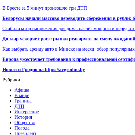
В Бресте за 5 минут произошло три ДТП
Белорусы начали массово переводить сбережения в рубли: 
Стабилизатор напряжения для дома: расчёт мощности перед о
Доллар ускоряет рост: рынки реагируют на смену ожиданий
Как выбрать аренду авто в Минске на месяц: обзор популярны
Европа ужесточает требования к профессиональной сертифи
Новости Гродно на https://avgrodno.by
Рубрики
Афиша
В мире
Граница
ДТП
Интересное
История
Общество
Погода
Президент