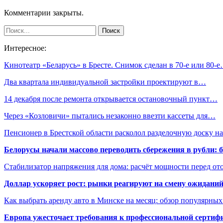
Комментарии закрыты.
Интересное:
Кинотеатр «Беларусь» в Бресте. Снимок сделан в 70-е или 80-
Два квартала индивидуальной застройки проектируют в…
14 декабря после ремонта открывается остановочный пункт…
Через «Козловичи» пытались незаконно ввезти кассеты для…
Пенсионер в Брестской области расколол разделочную доску 
Белорусы начали массово переводить сбережения в рубли: 
Стабилизатор напряжения для дома: расчёт мощности перед о
Доллар ускоряет рост: рынки реагируют на смену ожиданий
Как выбрать аренду авто в Минске на месяц: обзор популярны
Европа ужесточает требования к профессиональной сертифи