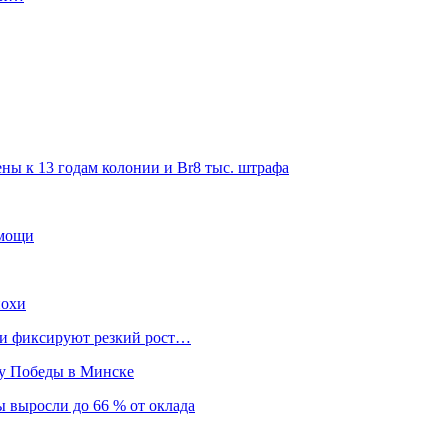
ны к 13 годам колонии и Br8 тыс. штрафа
омощи
похи
нки фиксируют резкий рост…
ту Победы в Минске
 выросли до 66 % от оклада