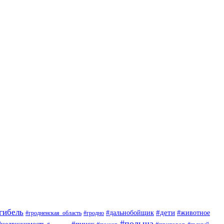
гибель
#дети
#животное
#дальнобойщик
#гродно
#гродненская_область
#польша
#недвижимость
#пинск