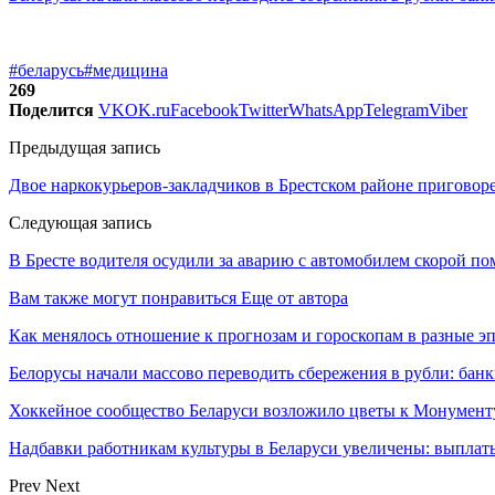
#беларусь
#медицина
269
Поделится
VK
OK.ru
Facebook
Twitter
WhatsApp
Telegram
Viber
Предыдущая запись
Двое наркокурьеров-закладчиков в Брестском районе приговоре
Следующая запись
В Бресте водителя осудили за аварию с автомобилем скорой п
Вам также могут понравиться
Еще от автора
Как менялось отношение к прогнозам и гороскопам в разные э
Белорусы начали массово переводить сбережения в рубли: ба
Хоккейное сообщество Беларуси возложило цветы к Монумен
Надбавки работникам культуры в Беларуси увеличены: выплаты
Prev
Next