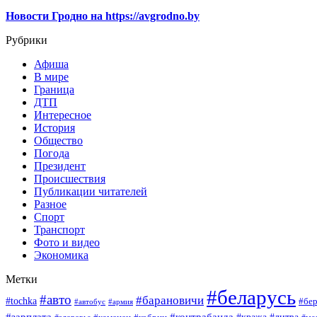
Новости Гродно на https://avgrodno.by
Рубрики
Афиша
В мире
Граница
ДТП
Интересное
История
Общество
Погода
Президент
Происшествия
Публикации читателей
Разное
Спорт
Транспорт
Фото и видео
Экономика
Метки
#беларусь
#авто
#барановичи
#tochka
#бер
#автобус
#армия
#зарплата
#контрабанда
#кража