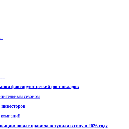
е…
на…
банки фиксируют резкий рост вкладов
топительным сезоном
 инвесторов
х компаний
кации: новые правила вступили в силу в 2026 году