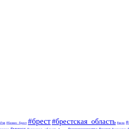
#брест
#брестская_область
#
ёза
#вело
#бизнес_брест
#минск
#мошенничество