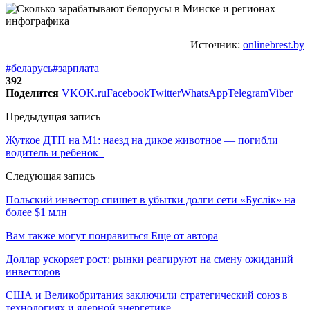
Источник:
onlinebrest.by
#беларусь
#зарплата
392
Поделится
VK
OK.ru
Facebook
Twitter
WhatsApp
Telegram
Viber
Предыдущая запись
Жуткое ДТП на М1: наезд на дикое животное — погибли
водитель и ребенок
Следующая запись
Польский инвестор спишет в убытки долги сети «Буслiк» на
более $1 млн
Вам также могут понравиться
Еще от автора
Доллар ускоряет рост: рынки реагируют на смену ожиданий
инвесторов
США и Великобритания заключили стратегический союз в
технологиях и ядерной энергетике