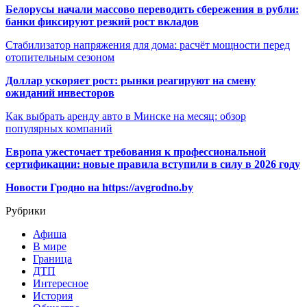
Белорусы начали массово переводить сбережения в рубли:
банки фиксируют резкий рост вкладов
Стабилизатор напряжения для дома: расчёт мощности перед
отопительным сезоном
Доллар ускоряет рост: рынки реагируют на смену
ожиданий инвесторов
Как выбрать аренду авто в Минске на месяц: обзор
популярных компаний
Европа ужесточает требования к профессиональной
сертификации: новые правила вступили в силу в 2026 году
Новости Гродно на https://avgrodno.by
Рубрики
Афиша
В мире
Граница
ДТП
Интересное
История