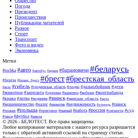
Общество
Погода
Президент
Происшествия
Публикации читателей
Разное
Спорт
Транспорт
Фото и видео
Экономика
Метки
#беларусь
#авто
#барановичи
#tochka
#автобус
#армия
#брест
#брестская_область
#берёза
#бизнес_брест
#гибель
#дети
#дальнобойщик
#гродно
#вело
#гродненская_область
#зарплата
#животное
#контрабанда
#каменец
#кобрин
#здоровье
#минск
#кража
#литва
#минская_область
#медицина
#мото
#мошенничество
#недвижимость
#пинск
#налог
#наркотик
#очередь
#польша
#россия
#работа
#суд
#пожар
#приговор
#пьяный
#сигарета
#футбол
#школа
#такси
© 2026 - БЕЛОТЕСТ. Все права защищены.
Любое копирование материалов с нашего ресурса разрешается
только с обратной активной ссылкой на страницу статьи.