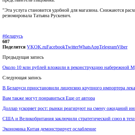
"Эта услуга становится удобной для магазина. Снижаются расхо
резюмировала Татьяна Рускевич.
#беларусь
607
Поделится
VK
OK.ru
Facebook
Twitter
WhatsApp
Telegram
Viber
Предыдущая запись
Около 10 млн рублей вложили в реконструкцию набережной Му
Следующая запись
В Беларуси приостановили лицензию крупного импортера лека
Вам также могут понравиться
Еще от автора
Доллар ускоряет рост: рынки реагируют на смену ожиданий ин
США и Великобритания заключили стратегический союз в техн
Экономика Китая демонстрирует ослабление