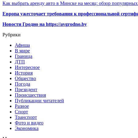
Как выбрать аренду авто в Минске на месяц: обзор популярны
Европа ужесточает требования к профессиональной сертифи
Новости Гродно на https://avgrodno.by
Рубрики
Афиша
В мире
Граница
ДТП
Интересное
История
Общество
Погода
Президент
Происшествия
Публикации читателей
Разное
Спорт
Транспорт
Фото и видео
Экономика