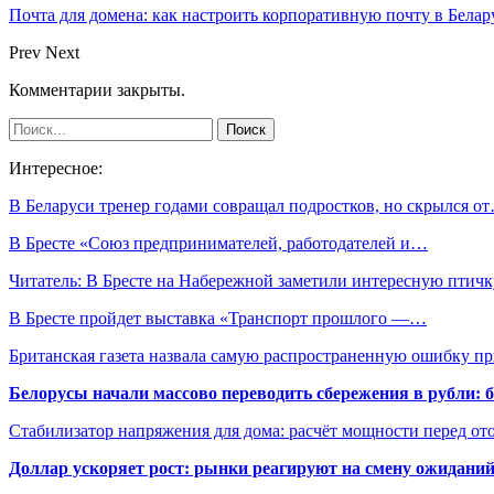
Почта для домена: как настроить корпоративную почту в Белар
Prev
Next
Комментарии закрыты.
Интересное:
В Беларуси тренер годами совращал подростков, но скрылся о
В Бресте «Союз предпринимателей, работодателей и…
Читатель: В Бресте на Набережной заметили интересную птич
В Бресте пройдет выставка «Транспорт прошлого —…
Британская газета назвала самую распространенную ошибку 
Белорусы начали массово переводить сбережения в рубли: 
Стабилизатор напряжения для дома: расчёт мощности перед о
Доллар ускоряет рост: рынки реагируют на смену ожиданий