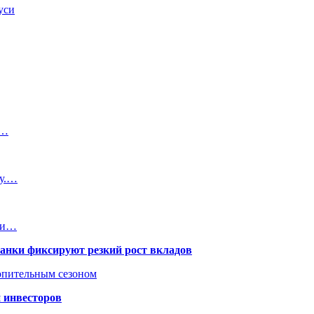
уси
т…
ку.…
при…
банки фиксируют резкий рост вкладов
топительным сезоном
 инвесторов