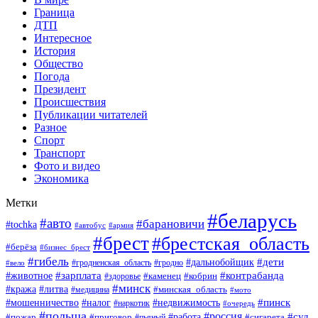
Граница
ДТП
Интересное
История
Общество
Погода
Президент
Происшествия
Публикации читателей
Разное
Спорт
Транспорт
Фото и видео
Экономика
Метки
#беларусь
#авто
#барановичи
#tochka
#автобус
#армия
#брест
#брестская_область
#берёза
#бизнес_брест
#гибель
#дети
#дальнобойщик
#гродно
#вело
#гродненская_область
#зарплата
#животное
#контрабанда
#каменец
#кобрин
#здоровье
#минск
#кража
#литва
#минская_область
#медицина
#мото
#мошенничество
#недвижимость
#пинск
#налог
#наркотик
#очередь
#польша
#россия
#работа
#суд
#пожар
#приговор
#пьяный
#сигарета