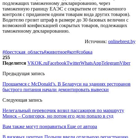
подлежащих таможенному декларированию, через
таможенную границу ЕАЭС с сокрытием от таможенного
контроля с приданием одним товарам вида других товаров).
Водителю грозит штраф в размере до 30 базовых величин с
возможной конфискацией сокрытых товаров, подлежащих
таможенному декларированию.
Источник:
onlinebrest.by
#брестская_область
#животное
#кот
#собака
255
Поделится
VK
OK.ru
Facebook
Twitter
WhatsApp
Telegram
Viber
Предыдущая запись
Прощаемся с McDonald’s. В Беларуси на зданиях ресторанов
быстрого питания начали демонтировать вывески
Следующая запись
Нелегальный перевозчик возил пассажиров по маршруту
Минск – Солигорск, но потом его дело попало в суд
Вам также могут понравиться
Еще от автора
В визовых центрах Польши ввели отдельную регистрацию