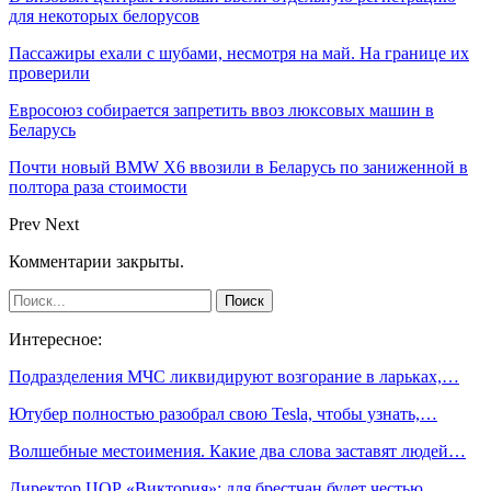
для некоторых белорусов
Пассажиры ехали с шубами, несмотря на май. На границе их
проверили
Евросоюз собирается запретить ввоз люксовых машин в
Беларусь
Почти новый BMW X6 ввозили в Беларусь по заниженной в
полтора раза стоимости
Prev
Next
Комментарии закрыты.
Интересное:
Подразделения МЧС ликвидируют возгорание в ларьках,…
Ютубер полностью разобрал свою Tesla, чтобы узнать,…
Волшебные местоимения. Какие два слова заставят людей…
Директор ЦОР «Виктория»: для брестчан будет честью