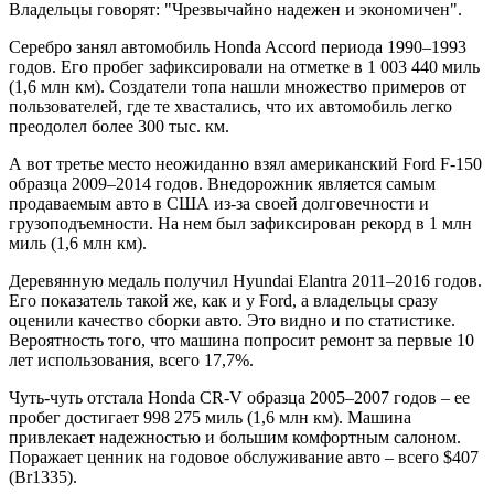
Владельцы говорят: "Чрезвычайно надежен и экономичен".
Серебро занял автомобиль Honda Accord периода 1990–1993
годов. Его пробег зафиксировали на отметке в 1 003 440 миль
(1,6 млн км). Создатели топа нашли множество примеров от
пользователей, где те хвастались, что их автомобиль легко
преодолел более 300 тыс. км.
А вот третье место неожиданно взял американский Ford F-150
образца 2009–2014 годов. Внедорожник является самым
продаваемым авто в США из-за своей долговечности и
грузоподъемности. На нем был зафиксирован рекорд в 1 млн
миль (1,6 млн км).
Деревянную медаль получил Hyundai Elantra 2011–2016 годов.
Его показатель такой же, как и у Ford, а владельцы сразу
оценили качество сборки авто. Это видно и по статистике.
Вероятность того, что машина попросит ремонт за первые 10
лет использования, всего 17,7%.
Чуть-чуть отстала Honda CR-V образца 2005–2007 годов – ее
пробег достигает 998 275 миль (1,6 млн км). Машина
привлекает надежностью и большим комфортным салоном.
Поражает ценник на годовое обслуживание авто – всего $407
(Br1335).