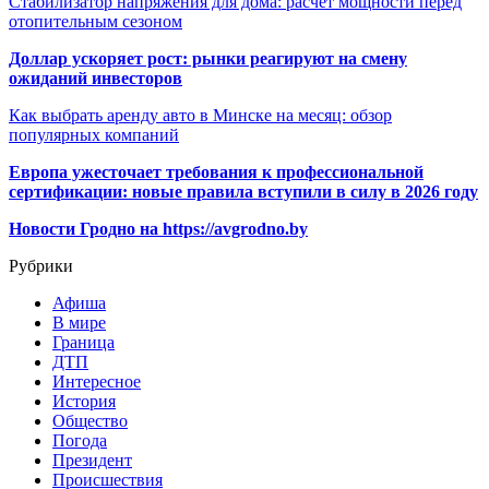
Стабилизатор напряжения для дома: расчёт мощности перед
отопительным сезоном
Доллар ускоряет рост: рынки реагируют на смену
ожиданий инвесторов
Как выбрать аренду авто в Минске на месяц: обзор
популярных компаний
Европа ужесточает требования к профессиональной
сертификации: новые правила вступили в силу в 2026 году
Новости Гродно на https://avgrodno.by
Рубрики
Афиша
В мире
Граница
ДТП
Интересное
История
Общество
Погода
Президент
Происшествия