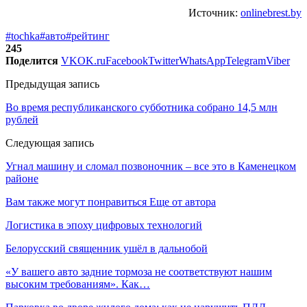
Источник:
onlinebrest.by
#tochka
#авто
#рейтинг
245
Поделится
VK
OK.ru
Facebook
Twitter
WhatsApp
Telegram
Viber
Предыдущая запись
Во время республиканского субботника собрано 14,5 млн
рублей
Следующая запись
Угнал машину и сломал позвоночник – все это в Каменецком
районе
Вам также могут понравиться
Еще от автора
Логистика в эпоху цифровых технологий
Белорусский священник ушёл в дальнобой
«У вашего авто задние тормоза не соответствуют нашим
высоким требованиям». Как…