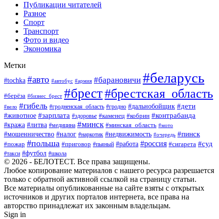
Публикации читателей
Разное
Спорт
Транспорт
Фото и видео
Экономика
Метки
#беларусь
#авто
#барановичи
#tochka
#автобус
#армия
#брест
#брестская_область
#берёза
#бизнес_брест
#гибель
#дети
#дальнобойщик
#гродно
#вело
#гродненская_область
#зарплата
#животное
#контрабанда
#каменец
#кобрин
#здоровье
#минск
#кража
#литва
#минская_область
#медицина
#мото
#мошенничество
#недвижимость
#пинск
#налог
#наркотик
#очередь
#польша
#россия
#работа
#суд
#пожар
#приговор
#пьяный
#сигарета
#футбол
#школа
#такси
© 2026 - БЕЛОТЕСТ. Все права защищены.
Любое копирование материалов с нашего ресурса разрешается
только с обратной активной ссылкой на страницу статьи.
Все материалы опубликованные на сайте взяты с открытых
источников и других порталов интернета, все права на
авторство принадлежат их законным владельцам.
Sign in