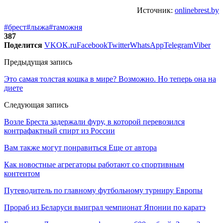
Источник:
onlinebrest.by
#брест
#лыжа
#таможня
387
Поделится
VK
OK.ru
Facebook
Twitter
WhatsApp
Telegram
Viber
Предыдущая запись
Это самая толстая кошка в мире? Возможно. Но теперь она на
диете
Следующая запись
Возле Бреста задержали фуру, в которой перевозился
контрафактный спирт из России
Вам также могут понравиться
Еще от автора
Как новостные агрегаторы работают со спортивным
контентом
Путеводитель по главному футбольному турниру Европы
Прораб из Беларуси выиграл чемпионат Японии по каратэ