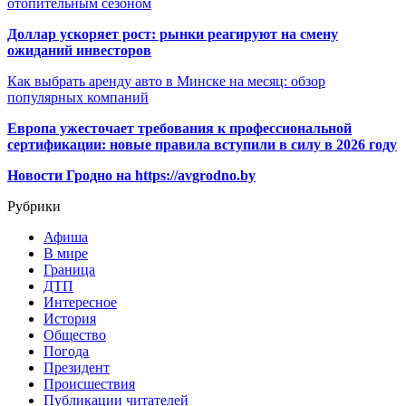
отопительным сезоном
Доллар ускоряет рост: рынки реагируют на смену
ожиданий инвесторов
Как выбрать аренду авто в Минске на месяц: обзор
популярных компаний
Европа ужесточает требования к профессиональной
сертификации: новые правила вступили в силу в 2026 году
Новости Гродно на https://avgrodno.by
Рубрики
Афиша
В мире
Граница
ДТП
Интересное
История
Общество
Погода
Президент
Происшествия
Публикации читателей