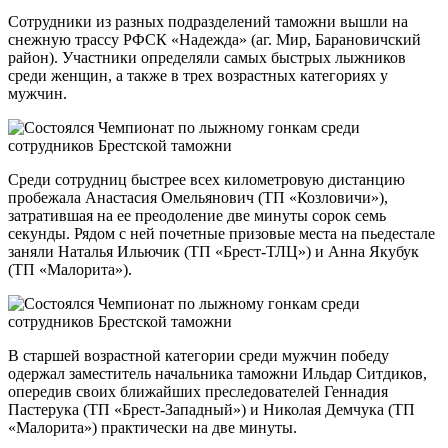
Сотрудники из разных подразделений таможни вышли на
снежную трассу РФСК «Надежда» (аг. Мир, Барановичский
район). Участники определяли самых быстрых лыжников
среди женщин, а также в трех возрастных категориях у
мужчин.
Среди сотрудниц быстрее всех километровую дистанцию
пробежала Анастасия Омельянович (ТП «Козловичи»),
затратившая на ее преодоление две минуты сорок семь
секунды. Рядом с ней почетные призовые места на пьедестале
заняли Наталья Ильючик (ТП «Брест-ТЛЦ») и Анна Якубук
(ТП «Малорита»).
В старшей возрастной категории среди мужчин победу
одержал заместитель начальника таможни Ильдар Ситдиков,
опередив своих ближайших преследователей Геннадия
Пастерука (ТП «Брест-Западный») и Николая Демчука (ТП
«Малорита») практически на две минуты.