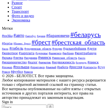
Разное
Спорт
Транспорт
Фото и видео
Экономика
Метки
#беларусь
#авто
#барановичи
#tochka
#автобус
#армия
#брест
#брестская_область
#берёза
#бизнес_брест
#гибель
#дети
#дальнобойщик
#гродно
#вело
#гродненская_область
#зарплата
#животное
#контрабанда
#каменец
#кобрин
#здоровье
#минск
#кража
#литва
#минская_область
#медицина
#мото
#мошенничество
#недвижимость
#пинск
#налог
#наркотик
#очередь
#польша
#россия
#работа
#суд
#пожар
#приговор
#пьяный
#сигарета
#футбол
#школа
#такси
© 2026 - БЕЛОТЕСТ. Все права защищены.
Любое копирование материалов с нашего ресурса разрешается
только с обратной активной ссылкой на страницу статьи.
Все материалы опубликованные на сайте взяты с открытых
источников и других порталов интернета, все права на
авторство принадлежат их законным владельцам.
Sign in