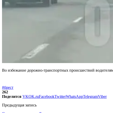
Во избежание дорожно-транспортных происшествий водителям н
#брест
262
Поделится
VK
OK.ru
Facebook
Twitter
WhatsApp
Telegram
Viber
Предыдущая запись