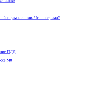
«вешалок»
ой годам колонии. Что он сделал?
ение ПДД
ассе М8