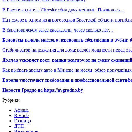
В Бресте водитель Chrysler сбил двух женщин. Появилось…
На пожаре в одном из агрогородков Брестской области погиб
В барановичском загсе рассказали, через сколько лет…
Белорусы начали массово переводить сбережения в рубли: 
Стабилизатор напряжения для дома: расчёт мощности перед о
Доллар ускоряет рост: рынки реагируют на смену ожиданий
Как выбрать аренду авто в Минске на месяц: обзор популярны
Европа ужесточает требования к профессиональной сертифи
Новости Гродно на https://avgrodno.by
Рубрики
Афиша
В мире
Граница
ДТП
Интересное