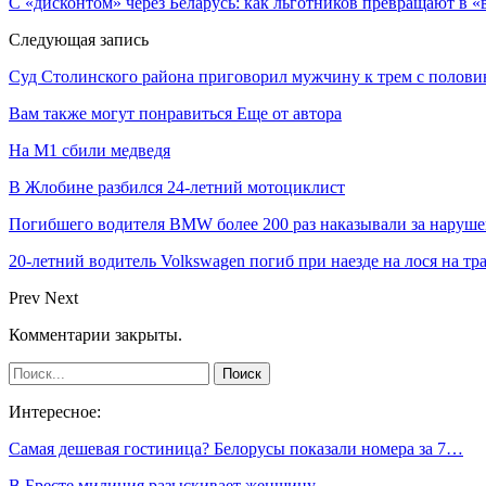
С «дисконтом» через Беларусь: как льготников превращают в 
Следующая запись
Суд Столинского района приговорил мужчину к трем с половин
Вам также могут понравиться
Еще от автора
На М1 сбили медведя
В Жлобине разбился 24-летний мотоциклист
Погибшего водителя BMW более 200 раз наказывали за наруш
20-летний водитель Volkswagen погиб при наезде на лося на тр
Prev
Next
Комментарии закрыты.
Интересное:
Самая дешевая гостиница? Белорусы показали номера за 7…
В Бресте милиция разыскивает женщину