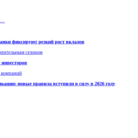
ли…
банки фиксируют резкий рост вкладов
топительным сезоном
 инвесторов
х компаний
кации: новые правила вступили в силу в 2026 году