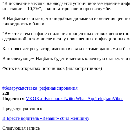
"В последние месяцы наблюдается устойчивое замедление инфл
инфляции – 10,2%", – констатировали в пресс-службе.
В Нацбанке считают, что подобная динамика изменения цен п
ликвидность в банки.
"Вместе с тем на фоне снижения процентных ставок депозитно
сдержанной, в том числе в силу повышенных инфляционных ож
Как поясняет регулятор, именно в связи с этими данными и б
В последующем Нацбанк будет изменять ключевую ставку, учи
Фото: из открытых источников (иллюстративное)
#беларусь
#ставка_рефинансирования
228
Поделится
VK
OK.ru
Facebook
Twitter
WhatsApp
Telegram
Viber
Предыдущая запись
В Бресте водитель «Renault» сбил женщину
Следующая запись