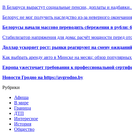
В Беларуси вырастут социальные пенсии, доплаты и надбавк
Белорус не мог получить наследство из-за неверного окончан
Белорусы начали массово переводить сбережения в рубли: 
Стабилизатор напряжения для дома: расчёт мощности перед о
Доллар ускоряет рост: рынки реагируют на смену ожиданий
Как выбрать аренду авто в Минске на месяц: обзор популярны
Европа ужесточает требования к профессиональной сертифи
Новости Гродно на https://avgrodno.by
Рубрики
Афиша
В мире
Граница
ДТП
Интересное
История
Общество