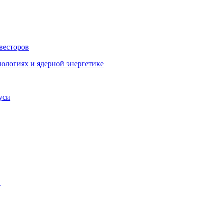
весторов
ологиях и ядерной энергетике
уси
…