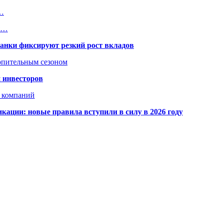
и…
ия…
банки фиксируют резкий рост вкладов
топительным сезоном
 инвесторов
х компаний
кации: новые правила вступили в силу в 2026 году