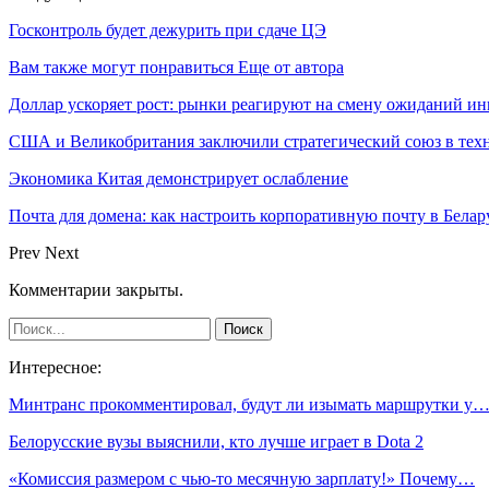
Госконтроль будет дежурить при сдаче ЦЭ
Вам также могут понравиться
Еще от автора
Доллар ускоряет рост: рынки реагируют на смену ожиданий ин
США и Великобритания заключили стратегический союз в техн
Экономика Китая демонстрирует ослабление
Почта для домена: как настроить корпоративную почту в Белар
Prev
Next
Комментарии закрыты.
Интересное:
Минтранс прокомментировал, будут ли изымать маршрутки у
Белорусские вузы выяснили, кто лучше играет в Dota 2
«Комиссия размером с чью-то месячную зарплату!» Почему…