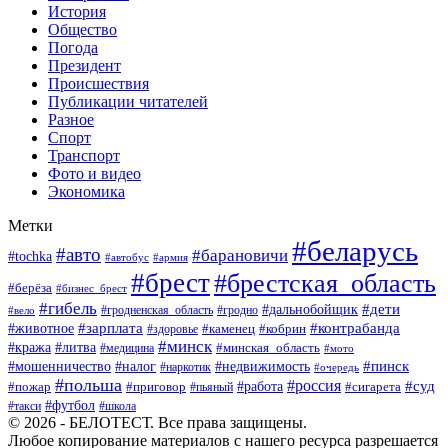
История
Общество
Погода
Президент
Происшествия
Публикации читателей
Разное
Спорт
Транспорт
Фото и видео
Экономика
Метки
#беларусь
#авто
#барановичи
#tochka
#автобус
#армия
#брест
#брестская_область
#берёза
#бизнес_брест
#гибель
#дети
#дальнобойщик
#гродно
#вело
#гродненская_область
#зарплата
#животное
#контрабанда
#каменец
#кобрин
#здоровье
#минск
#кража
#литва
#минская_область
#медицина
#мото
#мошенничество
#недвижимость
#пинск
#налог
#наркотик
#очередь
#польша
#россия
#работа
#суд
#пожар
#приговор
#пьяный
#сигарета
#футбол
#школа
#такси
© 2026 - БЕЛОТЕСТ. Все права защищены.
Любое копирование материалов с нашего ресурса разрешается