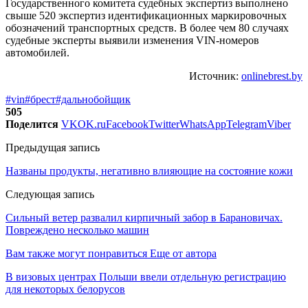
Государственного комитета судебных экспертиз выполнено
свыше 520 экспертиз идентификационных маркировочных
обозначений транспортных средств. В более чем 80 случаях
судебные эксперты выявили изменения VIN-номеров
автомобилей.
Источник:
onlinebrest.by
#vin
#брест
#дальнобойщик
505
Поделится
VK
OK.ru
Facebook
Twitter
WhatsApp
Telegram
Viber
Предыдущая запись
Названы продукты, негативно влияющие на состояние кожи
Следующая запись
Сильный ветер развалил кирпичный забор в Барановичах.
Повреждено несколько машин
Вам также могут понравиться
Еще от автора
В визовых центрах Польши ввели отдельную регистрацию
для некоторых белорусов