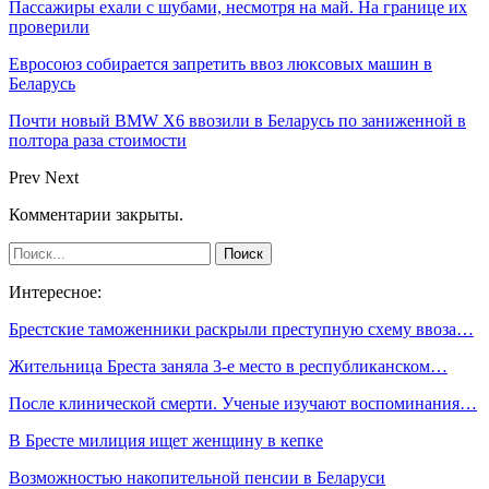
Пассажиры ехали с шубами, несмотря на май. На границе их
проверили
Евросоюз собирается запретить ввоз люксовых машин в
Беларусь
Почти новый BMW X6 ввозили в Беларусь по заниженной в
полтора раза стоимости
Prev
Next
Комментарии закрыты.
Интересное:
Брестские таможенники раскрыли преступную схему ввоза…
Жительница Бреста заняла 3-е место в республиканском…
После клинической смерти. Ученые изучают воспоминания…
В Бресте милиция ищет женщину в кепке
Возможностью накопительной пенсии в Беларуси