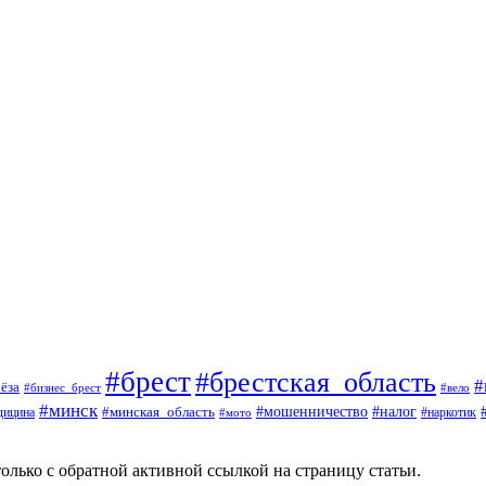
#брест
#брестская_область
#
ёза
#вело
#бизнес_брест
#минск
#мошенничество
#минская_область
#налог
дицина
#мото
#наркотик
олько с обратной активной ссылкой на страницу статьи.