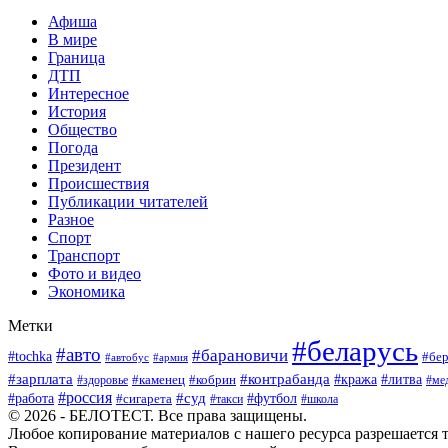
Афиша
В мире
Граница
ДТП
Интересное
История
Общество
Погода
Президент
Происшествия
Публикации читателей
Разное
Спорт
Транспорт
Фото и видео
Экономика
Метки
#беларусь
#авто
#барановичи
#tochka
#бер
#автобус
#армия
#зарплата
#контрабанда
#кража
#литва
#каменец
#кобрин
#ме
#здоровье
#россия
#работа
#суд
#футбол
#сигарета
#школа
#такси
© 2026 - БЕЛОТЕСТ. Все права защищены.
Любое копирование материалов с нашего ресурса разрешается т