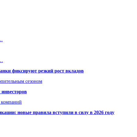
в…
,…
банки фиксируют резкий рост вкладов
топительным сезоном
 инвесторов
х компаний
кации: новые правила вступили в силу в 2026 году