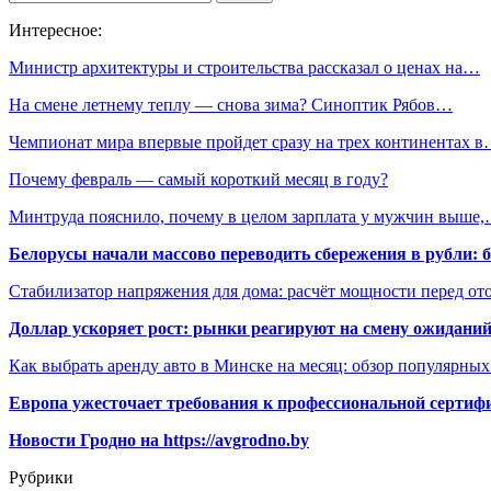
Интересное:
Министр архитектуры и строительства рассказал о ценах на…
На смене летнему теплу — снова зима? Синоптик Рябов…
Чемпионат мира впервые пройдет сразу на трех континентах 
Почему февраль — самый короткий месяц в году?
Минтруда пояснило, почему в целом зарплата у мужчин выше
Белорусы начали массово переводить сбережения в рубли: 
Стабилизатор напряжения для дома: расчёт мощности перед о
Доллар ускоряет рост: рынки реагируют на смену ожиданий
Как выбрать аренду авто в Минске на месяц: обзор популярны
Европа ужесточает требования к профессиональной сертифи
Новости Гродно на https://avgrodno.by
Рубрики