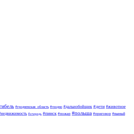
гибель
#дети
#животное
#дальнобойщик
#гродно
#гродненская_область
#польша
#недвижимость
#пинск
#пожар
#приговор
#пьяный
#очередь