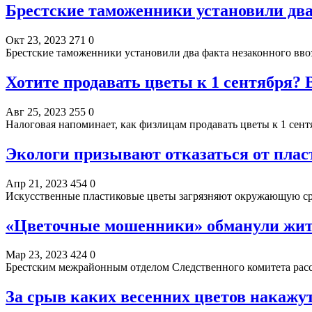
Брестские таможенники установили два
Окт 23, 2023
271
0
Брестские таможенники установили два факта незаконного вво
Хотите продавать цветы к 1 сентября? 
Авг 25, 2023
255
0
Налоговая напоминает, как физлицам продавать цветы к 1 сент
Экологи призывают отказаться от плас
Апр 21, 2023
454
0
Искусственные пластиковые цветы загрязняют окружающую сре
«Цветочные мошенники» обманули жит
Мар 23, 2023
424
0
Брестским межрайонным отделом Следственного комитета расс
За срыв каких весенних цветов накажу