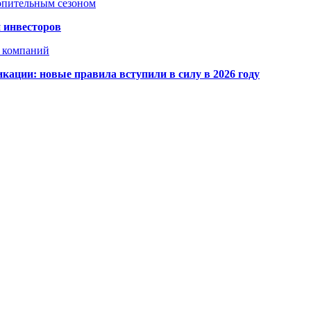
топительным сезоном
 инвесторов
х компаний
кации: новые правила вступили в силу в 2026 году