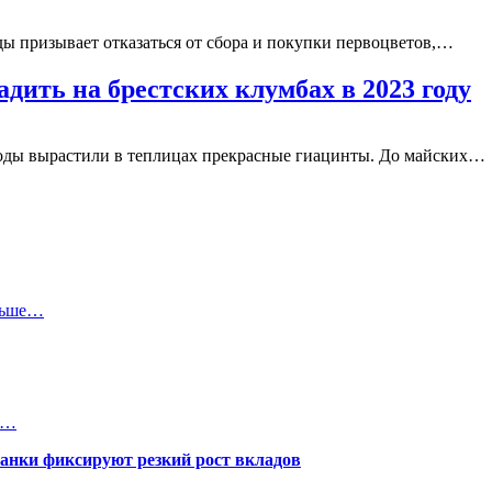
 призывает отказаться от сбора и покупки первоцветов,…
дить на брестских клумбах в 2023 году
воды вырастили в теплицах прекрасные гиацинты. До майских…
ольше…
му…
банки фиксируют резкий рост вкладов