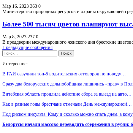
Мар 16, 2023
363
0
Министерство природных ресурсов и охраны окружающей среды
Более 500 тысяч цветов планируют выса
Мар 8, 2023
237
0
В преддверии международного женского дня брестские цвето
Предыдущие сообщения
Интересное:
В ГАИ озвучили топ-5 водительских отговорок по поводу…
Сразу два белорусских дальнобойщика лишились «прав» в П
Витебская область продлила действие сбора за выезд на авто…
Как в разные годы брестчане отмечали День международной…
Под риском инсульта. Кому и сколько можно спать днем, а ко
Белорусы начали массово переводить сбережения в рубли: 