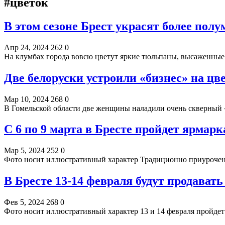
#цветок
В этом сезоне Брест украсят более пол
Апр 24, 2024
262
0
На клумбах города вовсю цветут яркие тюльпаны, высаженны
Две белоруски устроили «бизнес» на цв
Мар 10, 2024
268
0
В Гомельской области две женщины наладили очень скверный
С 6 по 9 марта в Бресте пройдет ярмар
Мар 5, 2024
252
0
Фото носит иллюстративный характер Традиционно приурочен
В Бресте 13-14 февраля будут продават
Фев 5, 2024
268
0
Фото носит иллюстративный характер 13 и 14 февраля пройде