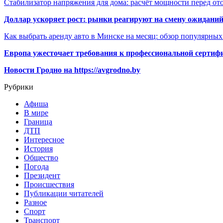
Стабилизатор напряжения для дома: расчёт мощности перед о
Доллар ускоряет рост: рынки реагируют на смену ожиданий
Как выбрать аренду авто в Минске на месяц: обзор популярны
Европа ужесточает требования к профессиональной сертифи
Новости Гродно на https://avgrodno.by
Рубрики
Афиша
В мире
Граница
ДТП
Интересное
История
Общество
Погода
Президент
Происшествия
Публикации читателей
Разное
Спорт
Транспорт