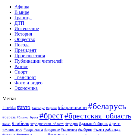
Афиша
В мире
Граница
ДТП
Интересное
История
Общество
Погода
Президент
Происшествия
Публикации читателей
Разное
Спорт
Транспорт
Фото и видео
Экономика
Метки
#беларусь
#авто
#барановичи
#tochka
#автобус
#армия
#брест
#брестская_область
#берёза
#бизнес_брест
#гибель
#дети
#дальнобойщик
#гродно
#вело
#гродненская_область
#зарплата
#животное
#контрабанда
#каменец
#кобрин
#здоровье
#минск
#кража