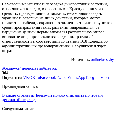
Самовольные изъятие и пересадка дикорастущих растений,
относящихся к видам, включенным в Красную книгу, из
среды их произрастания, а также их незаконный оборот,
удаление и совершение иных действий, которые могут
привести к гибели, сокращению численности или нарушению
среды произрастания таких растений, запрещаются. За
нарушение данной нормы закона "О растительном мире"
виновные лица привлекаются к административной
ответственности в соответствии со статьей 16.8 Кодекса об
административных правонарушениях. Нарушителей ждет
штраф.
Источник:
onlinebrest.by
#беларусь
#первоцветы
#цветок
364
Поделится
VK
OK.ru
Facebook
Twitter
WhatsApp
Telegram
Viber
Предыдущая запись
В какие страны из Беларуси можно отправить почтовый
денежный перевод
Следующая запись