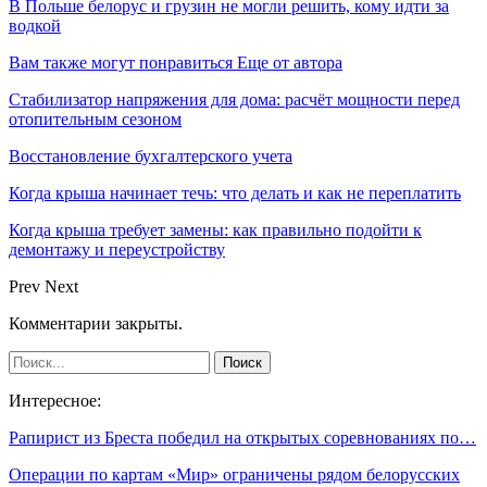
В Польше белорус и грузин не могли решить, кому идти за
водкой
Вам также могут понравиться
Еще от автора
Стабилизатор напряжения для дома: расчёт мощности перед
отопительным сезоном
Восстановление бухгалтерского учета
Когда крыша начинает течь: что делать и как не переплатить
Когда крыша требует замены: как правильно подойти к
демонтажу и переустройству
Prev
Next
Комментарии закрыты.
Интересное:
Рапирист из Бреста победил на открытых соревнованиях по…
Операции по картам «Мир» ограничены рядом белорусских