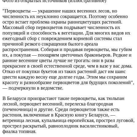
Фото из открытых источников (иллюстративное)
"Первоцветы — украшение наших весенних лесов, но
численность их неуклонно сокращается. Поэтому особенно
остро встает проблема охраны раннецветущих растений.
Массовый сбор первоцветов подрывает численность их
популяций и способность к вегетации. Для многих видов их
ежегодный сбор с повреждением корневой системы стал
причиной резкого сокращения былого ареала
распространения. Собирая и продавая первоцветы, мы губим
их, а покупая — поощряем цветочных браконьеров. Редкие и
ранние весенние цветы лучше не трогать: они в разы
прекраснее в своей естественной среде, чем в вазе у вас дома.
Отказ от покупки букетов из таких растений даст им шанс
цвести каждую весну еще долгие годы. Этим мы сохраним
красоту и разнообразие первоцветов для будущих поколений",
— подчеркнули в ведомстве.
В Беларуси произрастают такие первоцветы, как тюльпан
лесной, первоцвет весенний, перелеска благородная
(печеночница) и другие. Среди первоцветов также есть
растения, включенные в Красную книгу Беларуси, —
ветреница лесная, купальница европейская, прострел луговой,
прострел раскрытый, равноплодник василистниковый,
фиалка топяная.