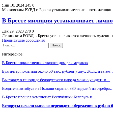
Янв 10, 2024
245
0
Московским РУВД г. Бреста устанавливается личность женщины
В Бресте милиция устанавливает личн
Дек 29, 2023
278
0
Ленинским РОВД г. Бреста устанавливается личность мужчины,
Предыдущие сообщения
Интересное:
В Бресте торжественно откроют дом для медиков
Бухгалтер похитила около 50 тыс. рублей у двух ЖСК, а затем
Выставку о геноциде белорусского народа можно увидеть в…
Водитель автобуса из Польши спрятал 380 изделий из серебра
В Бресте прошёл чемпионат Республики Беларусь и…
Белорусы начали массово переводить сбережения в рубли: 