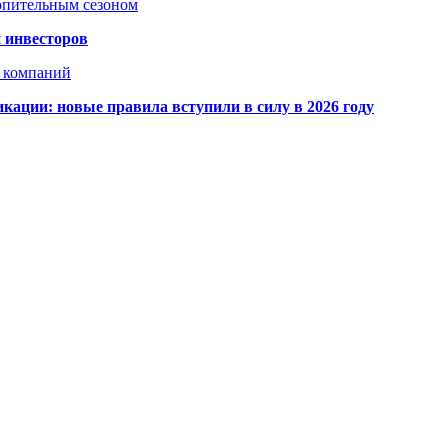
топительным сезоном
 инвесторов
х компаний
кации: новые правила вступили в силу в 2026 году