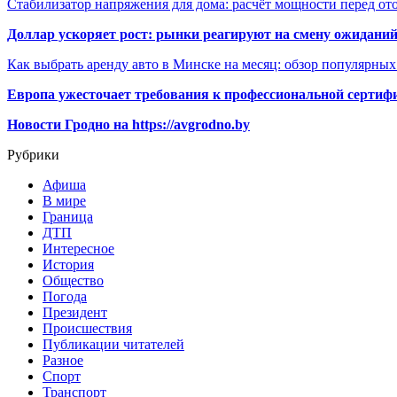
Стабилизатор напряжения для дома: расчёт мощности перед о
Доллар ускоряет рост: рынки реагируют на смену ожиданий
Как выбрать аренду авто в Минске на месяц: обзор популярны
Европа ужесточает требования к профессиональной сертифи
Новости Гродно на https://avgrodno.by
Рубрики
Афиша
В мире
Граница
ДТП
Интересное
История
Общество
Погода
Президент
Происшествия
Публикации читателей
Разное
Спорт
Транспорт