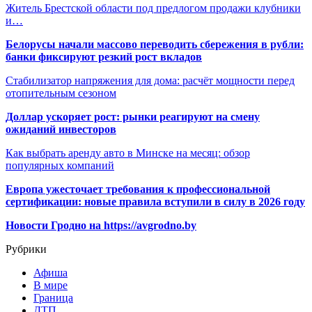
Житель Брестской области под предлогом продажи клубники
и…
Белорусы начали массово переводить сбережения в рубли:
банки фиксируют резкий рост вкладов
Стабилизатор напряжения для дома: расчёт мощности перед
отопительным сезоном
Доллар ускоряет рост: рынки реагируют на смену
ожиданий инвесторов
Как выбрать аренду авто в Минске на месяц: обзор
популярных компаний
Европа ужесточает требования к профессиональной
сертификации: новые правила вступили в силу в 2026 году
Новости Гродно на https://avgrodno.by
Рубрики
Афиша
В мире
Граница
ДТП