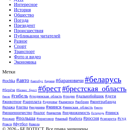
Интересное
История
Общество
Погода
Президент
Происшествия
Публикации читателей
Разное
Спорт
Транспорт
Фото и видео
Экономика
Метки
#беларусь
#авто
#барановичи
#tochka
#автобус
#армия
#брест
#брестская_область
#берёза
#бизнес_брест
#гибель
#дети
#дальнобойщик
#гродно
#вело
#гродненская_область
#зарплата
#животное
#контрабанда
#каменец
#кобрин
#здоровье
#минск
#кража
#литва
#минская_область
#медицина
#мото
#мошенничество
#недвижимость
#пинск
#налог
#наркотик
#очередь
#польша
#россия
#работа
#суд
#пожар
#приговор
#пьяный
#сигарета
#футбол
#школа
#такси
© 2026 - БЕЛОТЕСТ. Все права защищены.