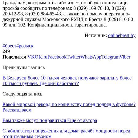
Гражданам, которым что-либо известно об указанном лице,
просьба сообщить по телефонам: 8 (029) 169-78-10, 8 (029)
209-12-98, 8 (029) 884-65-43, а также по номеру оперативно-
дежурной службы Московского РУВД г. Бреста 8 (029) 816-80-
99 или 102. Конфиденциальность гарантирована.
Источник:
onlinebrest.by
#брест
#розыск
249
Поделится
VK
OK.ru
Facebook
Twitter
WhatsApp
Telegram
Viber
Предыдущая запись
В Беларуси более 10 тысяч человек получают зарплату более
10 тысяч рублей. Где они работают?
Следующая запись
Какой мировой рекорд по количеству побед подряд в футболе?
Рассказываем
Вам также могут понравиться
Еще от автора
Стабилизатор напряжения для дома: расчёт мощности перед
отопительным сезоном