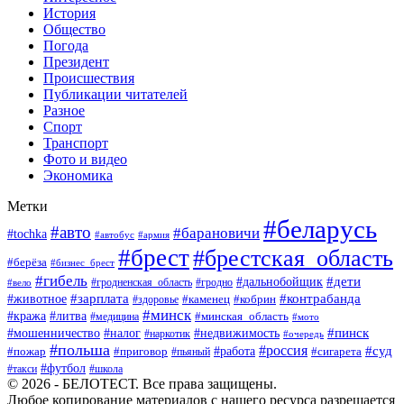
История
Общество
Погода
Президент
Происшествия
Публикации читателей
Разное
Спорт
Транспорт
Фото и видео
Экономика
Метки
#беларусь
#авто
#барановичи
#tochka
#автобус
#армия
#брест
#брестская_область
#берёза
#бизнес_брест
#гибель
#дети
#дальнобойщик
#гродно
#вело
#гродненская_область
#зарплата
#животное
#контрабанда
#каменец
#кобрин
#здоровье
#минск
#кража
#литва
#минская_область
#медицина
#мото
#мошенничество
#недвижимость
#пинск
#налог
#наркотик
#очередь
#польша
#россия
#работа
#суд
#пожар
#приговор
#пьяный
#сигарета
#футбол
#школа
#такси
© 2026 - БЕЛОТЕСТ. Все права защищены.
Любое копирование материалов с нашего ресурса разрешается