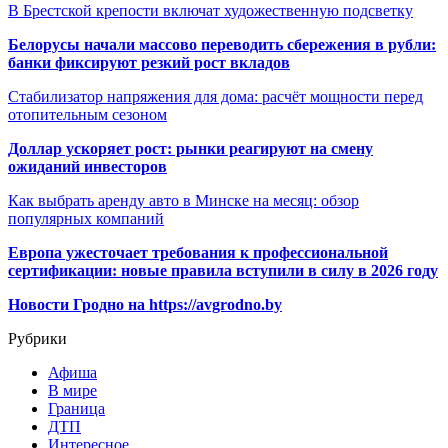
В Брестской крепости включат художественную подсветку
Белорусы начали массово переводить сбережения в рубли:
банки фиксируют резкий рост вкладов
Стабилизатор напряжения для дома: расчёт мощности перед
отопительным сезоном
Доллар ускоряет рост: рынки реагируют на смену
ожиданий инвесторов
Как выбрать аренду авто в Минске на месяц: обзор
популярных компаний
Европа ужесточает требования к профессиональной
сертификации: новые правила вступили в силу в 2026 году
Новости Гродно на https://avgrodno.by
Рубрики
Афиша
В мире
Граница
ДТП
Интересное