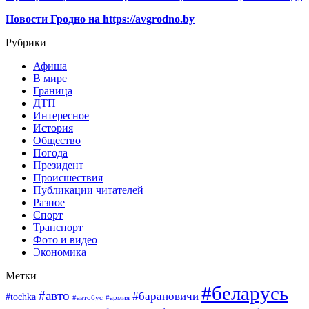
Новости Гродно на https://avgrodno.by
Рубрики
Афиша
В мире
Граница
ДТП
Интересное
История
Общество
Погода
Президент
Происшествия
Публикации читателей
Разное
Спорт
Транспорт
Фото и видео
Экономика
Метки
#беларусь
#авто
#барановичи
#tochka
#автобус
#армия