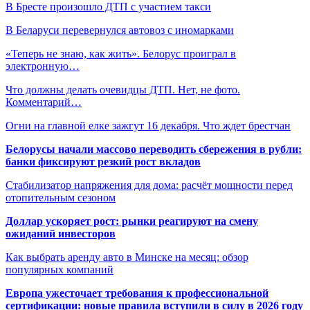
В Бресте произошло ДТП с участием такси
В Беларуси перевернулся автовоз с иномарками
«Теперь не знаю, как жить». Белорус проиграл в
электронную…
Что должны делать очевидцы ДТП. Нет, не фото.
Комментарий…
Огни на главной елке зажгут 16 декабря. Что ждет брестчан
Белорусы начали массово переводить сбережения в рубли:
банки фиксируют резкий рост вкладов
Стабилизатор напряжения для дома: расчёт мощности перед
отопительным сезоном
Доллар ускоряет рост: рынки реагируют на смену
ожиданий инвесторов
Как выбрать аренду авто в Минске на месяц: обзор
популярных компаний
Европа ужесточает требования к профессиональной
сертификации: новые правила вступили в силу в 2026 году