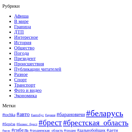
Рубрики
Афиша
В мире
Граница
ДТП
Интересное
История
Общество
Погода
Президент
Происшествия
Публикации читателей
Разное
Спорт
Транспорт
Фото и видео
Экономика
Метки
#беларусь
#авто
#барановичи
#tochka
#автобус
#армия
#брест
#брестская_область
#берёза
#бизнес_брест
#гибель
#дети
#дальнобойщик
#гродно
#вело
#гродненская_область