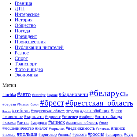
Граница
ДТП
Интересное
История
Общество
Погода
Президент
Происшествия
Публикации читателей
Разное
Спорт
Транспорт
Фото и видео
Экономика
Метки
#беларусь
#авто
#барановичи
#tochka
#автобус
#армия
#брест
#брестская_область
#берёза
#бизнес_брест
#гибель
#дети
#дальнобойщик
#гродно
#вело
#гродненская_область
#зарплата
#животное
#контрабанда
#каменец
#кобрин
#здоровье
#минск
#кража
#литва
#минская_область
#медицина
#мото
#мошенничество
#недвижимость
#пинск
#налог
#наркотик
#очередь
#польша
#россия
#работа
#суд
#пожар
#приговор
#пьяный
#сигарета