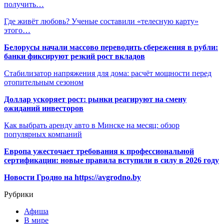
получить…
Где живёт любовь? Ученые составили «телесную карту»
этого…
Белорусы начали массово переводить сбережения в рубли:
банки фиксируют резкий рост вкладов
Стабилизатор напряжения для дома: расчёт мощности перед
отопительным сезоном
Доллар ускоряет рост: рынки реагируют на смену
ожиданий инвесторов
Как выбрать аренду авто в Минске на месяц: обзор
популярных компаний
Европа ужесточает требования к профессиональной
сертификации: новые правила вступили в силу в 2026 году
Новости Гродно на https://avgrodno.by
Рубрики
Афиша
В мире