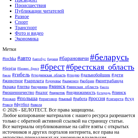
Происшествия
Публикации читателей
Разное
Спорт
Транспорт
Фото и видео
Экономика
Метки
#беларусь
#авто
#барановичи
#tochka
#автобус
#армия
#брест
#брестская_область
#берёза
#бизнес_брест
#гибель
#дети
#дальнобойщик
#гродно
#вело
#гродненская_область
#зарплата
#животное
#контрабанда
#каменец
#кобрин
#здоровье
#минск
#кража
#литва
#минская_область
#медицина
#мото
#мошенничество
#недвижимость
#пинск
#налог
#наркотик
#очередь
#польша
#россия
#работа
#суд
#пожар
#приговор
#пьяный
#сигарета
#футбол
#школа
#такси
© 2026 - БЕЛОТЕСТ. Все права защищены.
Любое копирование материалов с нашего ресурса разрешается
только с обратной активной ссылкой на страницу статьи.
Все материалы опубликованные на сайте взяты с открытых
источников и других порталов интернета, все права на
авторство принадлежат их законным владельцам.