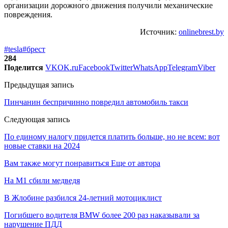
организации дорожного движения получили механические
повреждения.
Источник:
onlinebrest.by
#tesla
#брест
284
Поделится
VK
OK.ru
Facebook
Twitter
WhatsApp
Telegram
Viber
Предыдущая запись
Пинчанин беспричинно повредил автомобиль такси
Следующая запись
По единому налогу придется платить больше, но не всем: вот
новые ставки на 2024
Вам также могут понравиться
Еще от автора
На М1 сбили медведя
В Жлобине разбился 24-летний мотоциклист
Погибшего водителя BMW более 200 раз наказывали за
нарушение ПДД