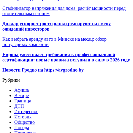
Стабилизатор напряжения для дома: расчёт мощности перед
отопительным сезоном
Доллар ускоряет рост: рынки реагируют на смену
ожиданий инвесторов
Как выбрать аренду авто в Минске на месяц: обзор
популярных компаний
Европа ужесточает требования к профессиональной
сертификации: новые правила вступили в силу в 2026 году
Новости Гродно на https://avgrodno.by
Рубрики
Афиша
В мире
Граница
ДТП
Интересное
История
Общество
Погода
Президент