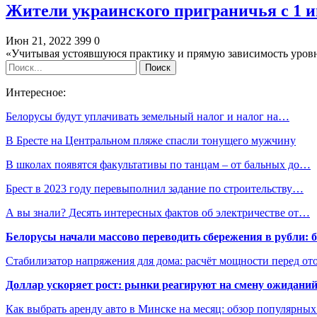
Жители украинского приграничья с 1 
Июн 21, 2022
399
0
«Учитывая устоявшуюся практику и прямую зависимость уро
Интересное:
Белорусы будут уплачивать земельный налог и налог на…
В Бресте на Центральном пляже спасли тонущего мужчину
В школах появятся факультативы по танцам – от бальных до…
Брест в 2023 году перевыполнил задание по строительству…
А вы знали? Десять интересных фактов об электричестве от…
Белорусы начали массово переводить сбережения в рубли: 
Стабилизатор напряжения для дома: расчёт мощности перед о
Доллар ускоряет рост: рынки реагируют на смену ожиданий
Как выбрать аренду авто в Минске на месяц: обзор популярны