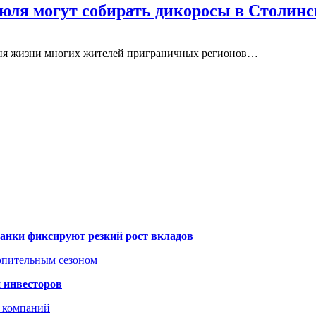
июля могут собирать дикоросы в Столи
вня жизни многих жителей приграничных регионов…
банки фиксируют резкий рост вкладов
топительным сезоном
 инвесторов
х компаний