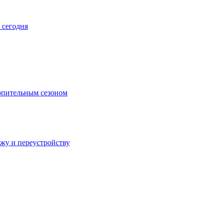
 сегодня
топительным сезоном
ажу и переустройству