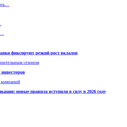
щить…
…
в…
банки фиксируют резкий рост вкладов
топительным сезоном
 инвесторов
х компаний
кации: новые правила вступили в силу в 2026 году