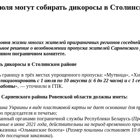
юля могут собирать дикоросы в Столинс
вня жизни многих жителей приграничных регионов соседней 
ное решение о возобновлении пропуска жителей Сарненского
енном пограничном комитете.
ь границу в трёх местах упрощенного пропуска: «Мутвица», «Х
кционировать с 1 июля по 10 августа (с 6 до 22 часов) и с 1 се
 работы
», — уточнили в ГПК.
 Сарненского района Ровенской области должны иметь:
на Украины в виде пластиковой карты не дает основание для пр
ю председателя и печатью;
данный органами пограничной службы Республики Беларусь (
Пр
нные в июне 2021 года, действительны на период временного про
казника «Ольманские болота» (
Размер пошлины составляет 10 ба
до посещения заказника
).