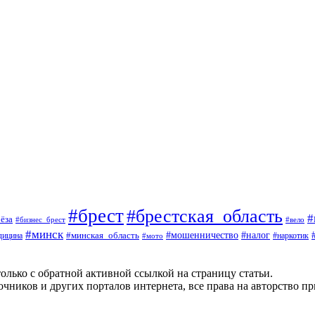
#брест
#брестская_область
#
ёза
#вело
#бизнес_брест
#минск
#мошенничество
#минская_область
#налог
дицина
#мото
#наркотик
олько с обратной активной ссылкой на страницу статьи.
чников и других порталов интернета, все права на авторство п