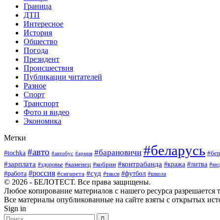
Граница
ДТП
Интересное
История
Общество
Погода
Президент
Происшествия
Публикации читателей
Разное
Спорт
Транспорт
Фото и видео
Экономика
Метки
#беларусь
#авто
#барановичи
#tochka
#бер
#автобус
#армия
#зарплата
#контрабанда
#кража
#литва
#каменец
#кобрин
#ме
#здоровье
#россия
#работа
#суд
#футбол
#сигарета
#школа
#такси
© 2026 - БЕЛОТЕСТ. Все права защищены.
Любое копирование материалов с нашего ресурса разрешается т
Все материалы опубликованные на сайте взяты с открытых исто
Sign in