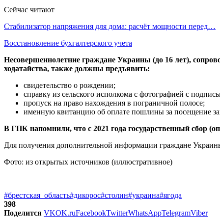
Сейчас читают
Стабилизатор напряжения для дома: расчёт мощности перед…
Восстановление бухгалтерского учета
Несовершеннолетние граждане Украины (до 16 лет), сопро
ходатайства, также должны предъявить:
свидетельство о рождении;
справку из сельского исполкома с фотографией с подпись
пропуск на право нахождения в пограничной полосе;
именную квитанцию об оплате пошлины за посещение за
В ГПК напомнили, что с 2021 года государственный сбор (оп
Для получения дополнительной информации граждане Украины м
Фото: из открытых источников (иллюстративное)
#брестская_область
#дикорос
#столин
#украина
#ягода
398
Поделится
VK
OK.ru
Facebook
Twitter
WhatsApp
Telegram
Viber