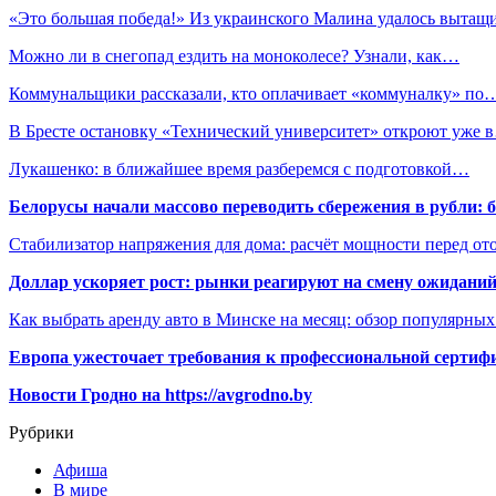
«Это большая победа!» Из украинского Малина удалось выта
Можно ли в снегопад ездить на моноколесе? Узнали, как…
Коммунальщики рассказали, кто оплачивает «коммуналку» по
В Бресте остановку «Технический университет» откроют уже 
Лукашенко: в ближайшее время разберемся с подготовкой…
Белорусы начали массово переводить сбережения в рубли: 
Стабилизатор напряжения для дома: расчёт мощности перед о
Доллар ускоряет рост: рынки реагируют на смену ожиданий
Как выбрать аренду авто в Минске на месяц: обзор популярны
Европа ужесточает требования к профессиональной сертифи
Новости Гродно на https://avgrodno.by
Рубрики
Афиша
В мире