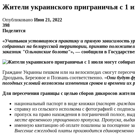
Жители украинского приграничья с 1 и
Опубликовано
Июн 21, 2022
398
Поделится
«
Учитывая устоявшуюся практику и прямую зависимость уро
собранных на белорусской территории, принято положитель
заказник "Ольманские болота"
», — сообщили в Государств
Граждане Украины пешком или на велосипедах смогут пересеч
Дроздынь, Березовое и Познань соответственно. «
Они будут фун
погодных условий возможны изменения сроков и времени их
Для пересечения границы с целью сборов дикоросов жители
национальный паспорт в виде книжки (
паспорт граждани
справку из сельского исполкома с фотографией с подпись
пропуск на право нахождения в пограничной полосе, вы
месте временного упрощенного пропуска. Пропуска, выда
именную квитанцию об оплате пошлины за посещение за
Внесение ежегодной платы производится единовременно 