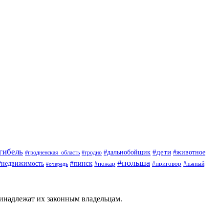
гибель
#дети
#животное
#дальнобойщик
#гродно
#гродненская_область
#польша
#недвижимость
#пинск
#пожар
#приговор
#пьяный
#очередь
ринадлежат их законным владельцам.