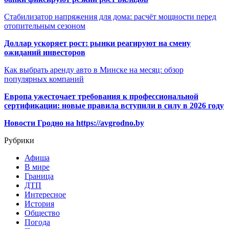
Стабилизатор напряжения для дома: расчёт мощности перед
отопительным сезоном
Доллар ускоряет рост: рынки реагируют на смену
ожиданий инвесторов
Как выбрать аренду авто в Минске на месяц: обзор
популярных компаний
Европа ужесточает требования к профессиональной
сертификации: новые правила вступили в силу в 2026 году
Новости Гродно на https://avgrodno.by
Рубрики
Афиша
В мире
Граница
ДТП
Интересное
История
Общество
Погода