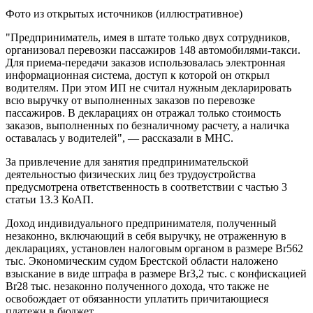
Фото из открытых источников (иллюстративное)
"Предприниматель, имея в штате только двух сотрудников,
организовал перевозки пассажиров 148 автомобилями-такси.
Для приема-передачи заказов использовалась электронная
информационная система, доступ к которой он открыл
водителям. При этом ИП не считал нужным декларировать
всю выручку от выполненных заказов по перевозке
пассажиров. В декларациях он отражал только стоимость
заказов, выполненных по безналичному расчету, а наличка
оставалась у водителей", — рассказали в МНС.
За привлечение для занятия предпринимательской
деятельностью физических лиц без трудоустройства
предусмотрена ответственность в соответствии с частью 3
статьи 13.3 КоАП.
Доход индивидуального предпринимателя, полученный
незаконно, включающий в себя выручку, не отраженную в
декларациях, установлен налоговым органом в размере Br562
тыс. Экономическим судом Брестской области наложено
взыскание в виде штрафа в размере Br3,2 тыс. с конфискацией
Br28 тыс. незаконно полученного дохода, что также не
освобождает от обязанности уплатить причитающиеся
платежи в бюджет.