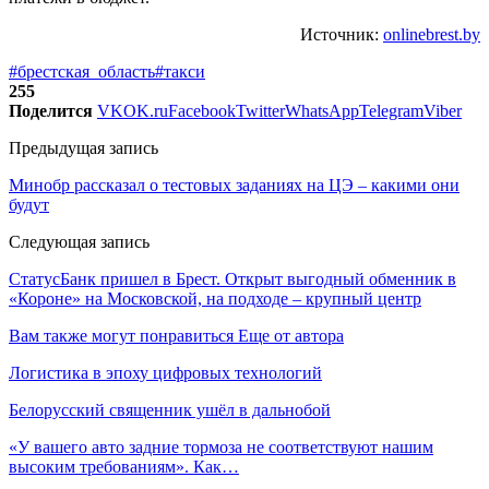
Источник:
onlinebrest.by
#брестская_область
#такси
255
Поделится
VK
OK.ru
Facebook
Twitter
WhatsApp
Telegram
Viber
Предыдущая запись
Минобр рассказал о тестовых заданиях на ЦЭ – какими они
будут
Следующая запись
СтатусБанк пришел в Брест. Открыт выгодный обменник в
«Короне» на Московской, на подходе – крупный центр
Вам также могут понравиться
Еще от автора
Логистика в эпоху цифровых технологий
Белорусский священник ушёл в дальнобой
«У вашего авто задние тормоза не соответствуют нашим
высоким требованиям». Как…