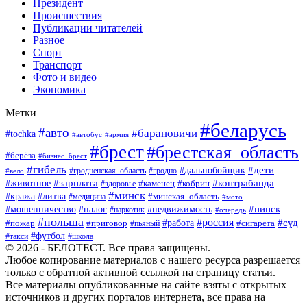
Президент
Происшествия
Публикации читателей
Разное
Спорт
Транспорт
Фото и видео
Экономика
Метки
#беларусь
#авто
#барановичи
#tochka
#автобус
#армия
#брест
#брестская_область
#берёза
#бизнес_брест
#гибель
#дети
#дальнобойщик
#гродно
#вело
#гродненская_область
#зарплата
#животное
#контрабанда
#каменец
#кобрин
#здоровье
#минск
#кража
#литва
#минская_область
#медицина
#мото
#мошенничество
#недвижимость
#пинск
#налог
#наркотик
#очередь
#польша
#россия
#работа
#суд
#пожар
#приговор
#пьяный
#сигарета
#футбол
#школа
#такси
© 2026 - БЕЛОТЕСТ. Все права защищены.
Любое копирование материалов с нашего ресурса разрешается
только с обратной активной ссылкой на страницу статьи.
Все материалы опубликованные на сайте взяты с открытых
источников и других порталов интернета, все права на