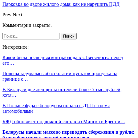
Парковка во дворе жилого дома: как не нарушить ПДД
Prev
Next
Комментарии закрыты.
Интересное:
Какой была последняя контрабанда в «Тверячюсе» перед
его…
Польша задумалась об открытии пунктов пропуска на
границе с…
В Беларуси две женщины потеряли более 5 тыс. рублей,
хотя…
В Польше фура с белорусом попала в ДТП с тремя
автомобилями
БЖД обновляет подвижной состав из Минска в Брест и…
Белорусы начали массово переводить сбережения в рубли:
банки фиксируют резкий рост вкладов