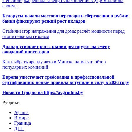
Пенсионерка решила завещать накопления в $2,8 миллиона
своим…
Белорусы начали массово переводить сбережения в рубли:
банки фиксируют резкий рост вкладов
Стабилизатор напряжения для дома: расчёт мощности перед
отопительным сезоном
Доллар ускоряет рост: рынки реагируют на смену
ожиданий инвесторов
Как выбрать аренду авто в Минске на месяц: обзор
популярных компаний
Европа ужесточает требования к профессиональной
сертификации: новые правила вступили в силу в 2026 году
Новости Гродно на https://avgrodno.by
Рубрики
Афиша
В мире
Граница
ДТП