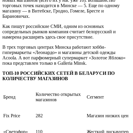
новых магазинов (всего их у нас уже 10). Большинство
торговых точек находится в Минске — 5. Еще по одному
магазину — в Витебске, Гродно, Гомеле, Бресте и
Барановичах.
Как пишут российские СМИ, одним из основных
сопредельных рынков компания считает белорусский и
намерена расширять здесь свое присутствие.
В трех торговых центрах Минска работают хобби-
гипермаркеты «Леонардо» и магазины детской одежды
Acoola. А вот парфюмерный супермаркет «Золотое Яблоко»
пока представлен только в Galleria Minsk.
ТОП-10 РОССИЙСКИХ СЕТЕЙ В БЕЛАРУСИ ПО
КОЛИЧЕСТВУ МАГАЗИНОВ
Количество открытых
Бренд
Сегмент
магазинов
Fix Price
282
Магазин низких цен
«Светофор»
110
Жесткий дискаунтер