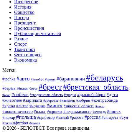
Интересное
История
Общество
Погода
Президент
Происшествия
Публикации читателей
Разное
Спорт
Транспорт
Фото и видео
Экономика
Метки
#беларусь
#авто
#барановичи
#tochka
#автобус
#армия
#брест
#брестская_область
#берёза
#бизнес_брест
#гибель
#дети
#дальнобойщик
#гродно
#вело
#гродненская_область
#зарплата
#животное
#контрабанда
#каменец
#кобрин
#здоровье
#минск
#кража
#литва
#минская_область
#медицина
#мото
#мошенничество
#недвижимость
#пинск
#налог
#наркотик
#очередь
#польша
#россия
#работа
#суд
#пожар
#приговор
#пьяный
#сигарета
#футбол
#школа
#такси
© 2026 - БЕЛОТЕСТ. Все права защищены.