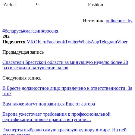
Zarina
9
Fashion
Источник:
onlinebrest.by
#беларусь
#магазин
#россия
292
Поделится
VK
OK.ru
Facebook
Twitter
WhatsApp
Telegram
Viber
Предыдущая запись
Спасатели Брестской области за минувшую неделю более 20
раз выезжали на тушение палов
Следующая запись
В Бресте должностное лицо привлечено к ответственности. За
что?
Вам также могут понравиться
Еще от автора
Европа ужесточает требования к профессиональной
сертификации: новые правила вступили…
Эксперты выбрали самую красивую купюру в мире. На ней