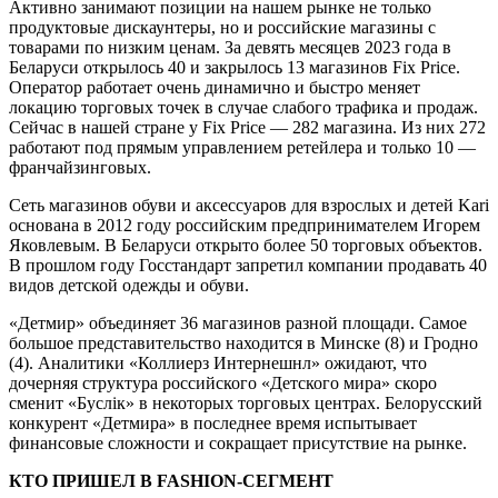
Активно занимают позиции на нашем рынке не только
продуктовые дискаунтеры, но и российские магазины с
товарами по низким ценам. За девять месяцев 2023 года в
Беларуси открылось 40 и закрылось 13 магазинов Fix Price.
Оператор работает очень динамично и быстро меняет
локацию торговых точек в случае слабого трафика и продаж.
Сейчас в нашей стране у Fix Price — 282 магазина. Из них 272
работают под прямым управлением ретейлера и только 10 —
франчайзинговых.
Сеть магазинов обуви и аксессуаров для взрослых и детей Kari
основана в 2012 году российским предпринимателем Игорем
Яковлевым. В Беларуси открыто более 50 торговых объектов.
В прошлом году Госстандарт запретил компании продавать 40
видов детской одежды и обуви.
«Детмир» объединяет 36 магазинов разной площади. Самое
большое представительство находится в Минске (8) и Гродно
(4). Аналитики «Коллиерз Интернешнл» ожидают, что
дочерняя структура российского «Детского мира» скоро
сменит «Буслiк» в некоторых торговых центрах. Белорусский
конкурент «Детмира» в последнее время испытывает
финансовые сложности и сокращает присутствие на рынке.
КТО ПРИШЕЛ В FASHION-СЕГМЕНТ