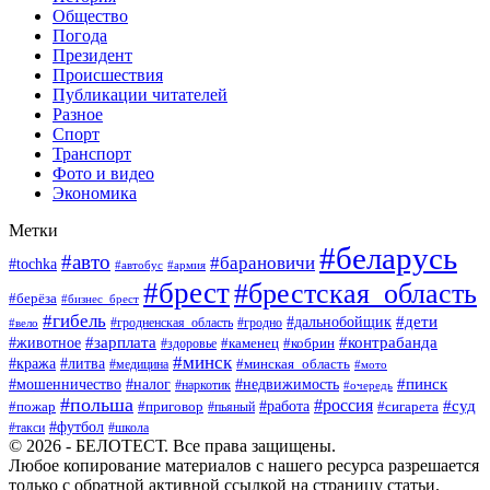
Общество
Погода
Президент
Происшествия
Публикации читателей
Разное
Спорт
Транспорт
Фото и видео
Экономика
Метки
#беларусь
#авто
#барановичи
#tochka
#автобус
#армия
#брест
#брестская_область
#берёза
#бизнес_брест
#гибель
#дети
#дальнобойщик
#гродно
#вело
#гродненская_область
#зарплата
#животное
#контрабанда
#каменец
#кобрин
#здоровье
#минск
#кража
#литва
#минская_область
#медицина
#мото
#мошенничество
#недвижимость
#пинск
#налог
#наркотик
#очередь
#польша
#россия
#работа
#суд
#пожар
#приговор
#пьяный
#сигарета
#футбол
#школа
#такси
© 2026 - БЕЛОТЕСТ. Все права защищены.
Любое копирование материалов с нашего ресурса разрешается
только с обратной активной ссылкой на страницу статьи.