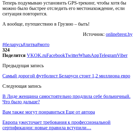
Теперь подумываю установить GPS-трекинг, чтобы хотя бы
можно было быстрее отследить его местонахождение, если
ситуация повторится.
А вообще, путешествию в Грузию – быть!
Источник:
onlinebrest.by
#беларусь
#литва
#мото
324
Поделится
VK
OK.ru
Facebook
Twitter
WhatsApp
Telegram
Viber
Предыдущая запись
Самый дорогой футболист Беларуси стоит 1,2 миллиона евро
Следующая запись
В Лиде женщина самостоятельно продлила себе больничный.
Что было дальше?
Вам также могут понравиться
Еще от автора
Европа ужесточает требования к профессиональной
сертификации: новые правила вступили…