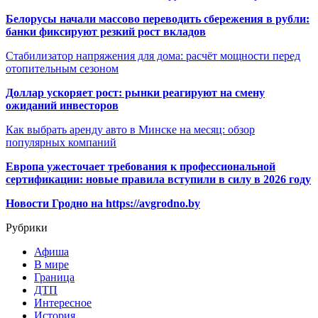
Белорусы начали массово переводить сбережения в рубли:
банки фиксируют резкий рост вкладов
Стабилизатор напряжения для дома: расчёт мощности перед
отопительным сезоном
Доллар ускоряет рост: рынки реагируют на смену
ожиданий инвесторов
Как выбрать аренду авто в Минске на месяц: обзор
популярных компаний
Европа ужесточает требования к профессиональной
сертификации: новые правила вступили в силу в 2026 году
Новости Гродно на https://avgrodno.by
Рубрики
Афиша
В мире
Граница
ДТП
Интересное
История